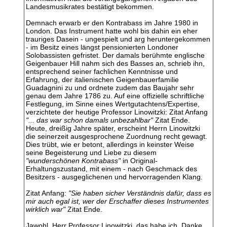
Landesmusikrates bestätigt bekommen.
Demnach erwarb er den Kontrabass im Jahre 1980 in
London. Das Instrument hatte wohl bis dahin ein eher
trauriges Dasein - ungespielt und arg heruntergekommen
- im Besitz eines längst pensionierten Londoner
Solobassisten gefristet. Der damals berühmte englische
Geigenbauer Hill nahm sich des Basses an, schrieb ihn,
entsprechend seiner fachlichen Kenntnisse und
Erfahrung, der italienischen Geigenbauerfamilie
Guadagnini zu und ordnete zudem das Baujahr sehr
genau dem Jahre 1786 zu. Auf eine offizielle schriftliche
Festlegung, im Sinne eines Wertgutachtens/Expertise,
verzichtete der heutige Professor Linowitzki: Zitat Anfang
"... das
war schon damals unbezahlbar"
Zitat Ende.
Heute, dreißig Jahre später, erscheint Herrn Linowitzki
die seinerzeit ausgesprochene Zuordnung recht gewagt.
Dies trübt, wie er betont, allerdings in keinster Weise
seine Begeisterung und Liebe zu diesem
"wunderschönen Kontrabass"
in Original-
Erhaltungszustand, mit einem - nach Geschmack des
Besitzers - ausgeglichenen und hervorragenden Klang.
Zitat Anfang:
"Sie haben sicher Verständnis dafür, dass es
mir auch egal ist, wer der Erschaffer dieses Instrumentes
wirklich war"
Zitat Ende.
Jawohl, Herr Professor Linowitzki, das habe ich. Danke