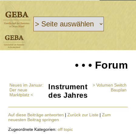
• • • Forum
Neues im Januar:
Instrument
> Volumen Switch
Der neue
Bauplan
des Jahres
Marktplatz <
Auf diese Beiträge antworten
|
Zurück zur Liste
|
Zum
neuesten Beitrag springen
Zugeordnete Kategorien:
off topic