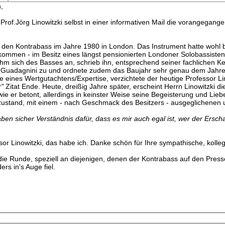
,
 Prof.Jörg Linowitzki selbst in einer informativen Mail die vorangega
en Kontrabass im Jahre 1980 in London. Das Instrument hatte wohl bis
ommen - im Besitz eines längst pensionierten Londoner Solobassisten
hm sich des Basses an, schrieb ihn, entsprechend seiner fachlichen Ke
Guadagnini zu und ordnete zudem das Baujahr sehr genau dem Jahre 1786
e eines Wertgutachtens/Expertise, verzichtete der heutige Professor Li
"
Zitat Ende. Heute, dreißig Jahre später, erscheint Herrn Linowitzki 
 wie er betont, allerdings in keinster Weise seine Begeisterung und Li
szustand, mit einem - nach Geschmack des Besitzers - ausgeglichenen
aben sicher Verständnis dafür, dass es mir auch egal ist, wer der Ersch
or Linowitzki, das habe ich. Danke schön für Ihre sympathische, kolleg
die Runde, speziell an diejenigen, denen der Kontrabass auf den Presse
rs in's Auge fiel.