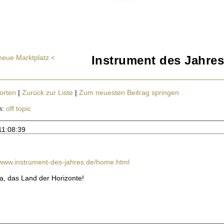
neue Marktplatz <
Instrument des Jahres
orten
|
Zurück zur Liste
|
Zum neuesten Beitrag springen
n:
off topic
11:08:39
/www.instrument-des-jahres.de/home.html
tja, das Land der Horizonte!