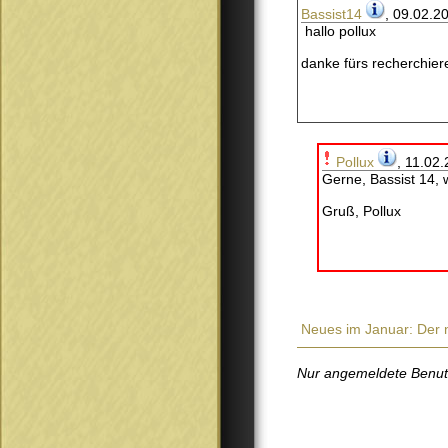
Bassist14
, 09.02.2
hallo pollux
danke fürs recherchier
Pollux
, 11.02
Gerne, Bassist 14, 
Gruß, Pollux
Neues im Januar: Der 
Nur angemeldete Benutze