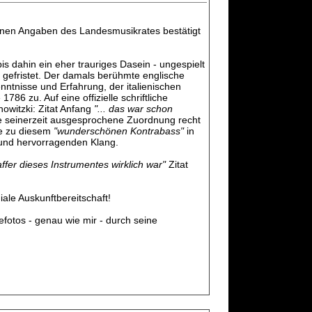
ngenen Angaben des Landesmusikrates bestätigt
 dahin ein eher trauriges Dasein - ungespielt
 gefristet. Der damals berühmte englische
nntnisse und Erfahrung, der italienischen
 zu. Auf eine offizielle schriftliche
nowitzki: Zitat Anfang
"... das
war schon
die seinerzeit ausgesprochene Zuordnung recht
ebe zu diesem
"wunderschönen Kontrabass"
in
 und hervorragenden Klang.
affer dieses Instrumentes wirklich war"
Zitat
iale Auskunftbereitschaft!
fotos - genau wie mir - durch seine