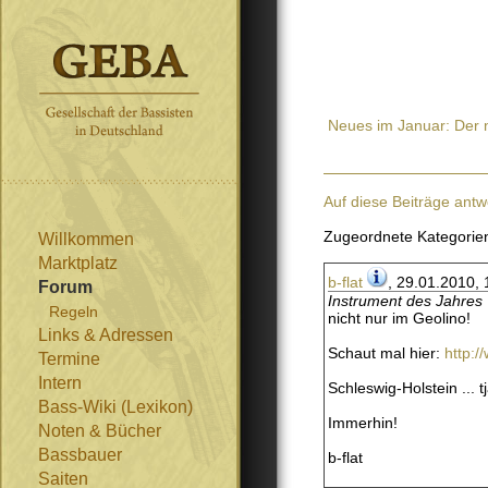
Neues im Januar: Der 
Auf diese Beiträge antw
Zugeordnete Kategorie
Willkommen
Marktplatz
b-flat
, 29.01.2010, 
Forum
Instrument des Jahres
Regeln
nicht nur im Geolino!
Links & Adressen
Schaut mal hier:
http:/
Termine
Intern
Schleswig-Holstein ... 
Bass-Wiki (Lexikon)
Immerhin!
Noten & Bücher
Bassbauer
b-flat
Saiten