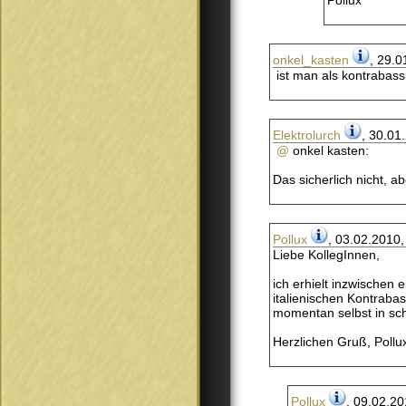
Pollux
onkel_kasten
, 29.0
ist man als kontrabassi
Elektrolurch
, 30.01
@
onkel kasten:
Das sicherlich nicht, 
Pollux
, 03.02.2010,
Liebe KollegInnen,
ich erhielt inzwischen 
italienischen Kontraba
momentan selbst in schr
Herzlichen Gruß, Pollu
Pollux
, 09.02.20