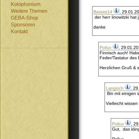
Kolophonium
Weitere Themen
Bassist14
, 29.01.2
der herr linowitzki hat
GEBA-Shop
Sponsoren
danke
Kontakt
Pollux
, 29.01.20
Finnisch auch! Habe
Feder/Tastatur des 
Herzlichen Gruß & 
Langisch
, 29
Bin mit einigen 
Vielleicht wissen
Pollux
, 29
Gut, das klin