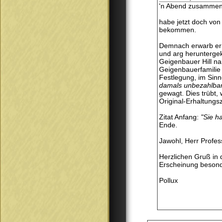
'n Abend zusammen
habe jetzt doch von
bekommen.
Demnach erwarb er d
und arg heruntergek
Geigenbauer Hill na
Geigenbauerfamilie 
Festlegung, im Sinn
damals unbezahlbar
gewagt. Dies trübt,
Original-Erhaltung
Zitat Anfang:
"Sie h
Ende.
Jawohl, Herr Profess
Herzlichen Gruß in 
Erscheinung besonde
Pollux