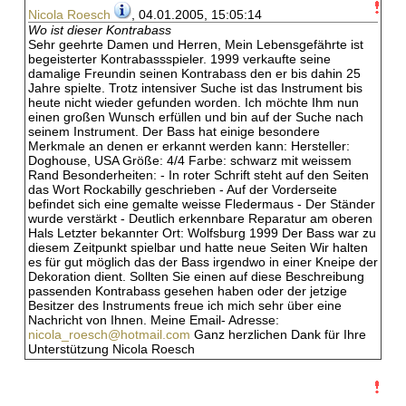
Nicola Roesch
, 04.01.2005, 15:05:14
Wo ist dieser Kontrabass
Sehr geehrte Damen und Herren, Mein Lebensgefährte ist
begeisterter Kontrabassspieler. 1999 verkaufte seine
damalige Freundin seinen Kontrabass den er bis dahin 25
Jahre spielte. Trotz intensiver Suche ist das Instrument bis
heute nicht wieder gefunden worden. Ich möchte Ihm nun
einen großen Wunsch erfüllen und bin auf der Suche nach
seinem Instrument. Der Bass hat einige besondere
Merkmale an denen er erkannt werden kann: Hersteller:
Doghouse, USA Größe: 4/4 Farbe: schwarz mit weissem
Rand Besonderheiten: - In roter Schrift steht auf den Seiten
das Wort Rockabilly geschrieben - Auf der Vorderseite
befindet sich eine gemalte weisse Fledermaus - Der Ständer
wurde verstärkt - Deutlich erkennbare Reparatur am oberen
Hals Letzter bekannter Ort: Wolfsburg 1999 Der Bass war zu
diesem Zeitpunkt spielbar und hatte neue Seiten Wir halten
es für gut möglich das der Bass irgendwo in einer Kneipe der
Dekoration dient. Sollten Sie einen auf diese Beschreibung
passenden Kontrabass gesehen haben oder der jetzige
Besitzer des Instruments freue ich mich sehr über eine
Nachricht von Ihnen. Meine Email- Adresse:
nicola_roesch@hotmail.com
Ganz herzlichen Dank für Ihre
Unterstützung Nicola Roesch