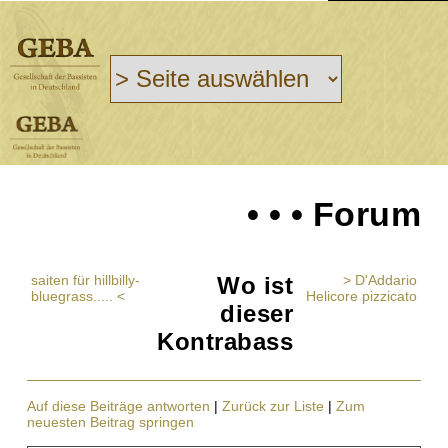
• • • Forum
saiten für hillbilly-
Wo ist
> D'Addario
bluegrass..... <
Helicore pizzicato
dieser
Kontrabass
Auf diese Beiträge antworten
|
Zurück zur Liste
|
Zum
neuesten Beitrag springen