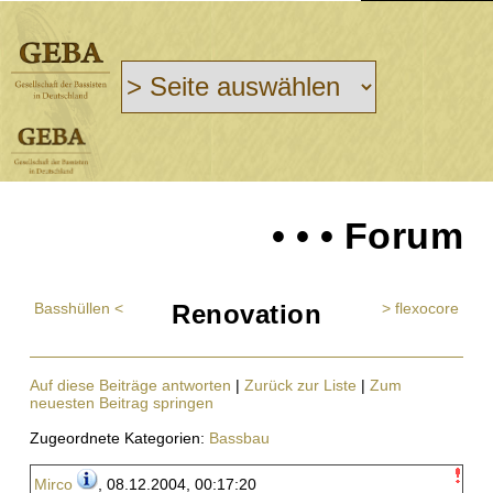
• • • Forum
Basshüllen <
Renovation
> flexocore
Auf diese Beiträge antworten
|
Zurück zur Liste
|
Zum
neuesten Beitrag springen
Zugeordnete Kategorien:
Bassbau
Mirco
, 08.12.2004, 00:17:20