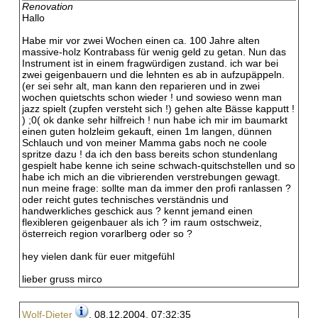
Renovation
Hallo
Habe mir vor zwei Wochen einen ca. 100 Jahre alten
massive-holz Kontrabass für wenig geld zu getan. Nun das
Instrument ist in einem fragwürdigen zustand. ich war bei
zwei geigenbauern und die lehnten es ab in aufzupäppeln.
(er sei sehr alt, man kann den reparieren und in zwei
wochen quietschts schon wieder ! und sowieso wenn man
jazz spielt (zupfen versteht sich !) gehen alte Bässe kapputt !
) ;0( ok danke sehr hilfreich ! nun habe ich mir im baumarkt
einen guten holzleim gekauft, einen 1m langen, dünnen
Schlauch und von meiner Mamma gabs noch ne coole
spritze dazu ! da ich den bass bereits schon stundenlang
gespielt habe kenne ich seine schwach-quitschstellen und so
habe ich mich an die vibrierenden verstrebungen gewagt.
nun meine frage: sollte man da immer den profi ranlassen ?
oder reicht gutes technisches verständnis und
handwerkliches geschick aus ? kennt jemand einen
flexibleren geigenbauer als ich ? im raum ostschweiz,
österreich region vorarlberg oder so ?
hey vielen dank für euer mitgefühl
lieber gruss mirco
Wolf-Dieter
, 08.12.2004, 07:32:35