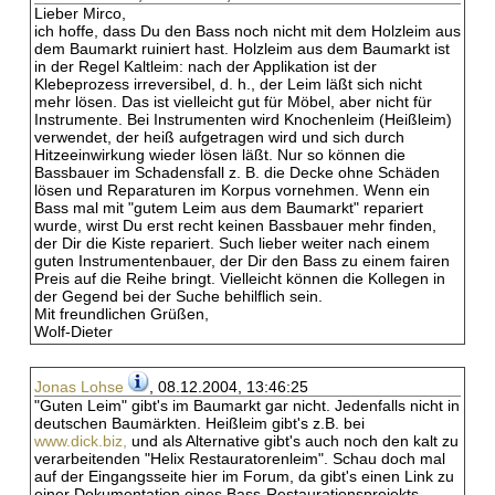
Lieber Mirco,
ich hoffe, dass Du den Bass noch nicht mit dem Holzleim aus
dem Baumarkt ruiniert hast. Holzleim aus dem Baumarkt ist
in der Regel Kaltleim: nach der Applikation ist der
Klebeprozess irreversibel, d. h., der Leim läßt sich nicht
mehr lösen. Das ist vielleicht gut für Möbel, aber nicht für
Instrumente. Bei Instrumenten wird Knochenleim (Heißleim)
verwendet, der heiß aufgetragen wird und sich durch
Hitzeeinwirkung wieder lösen läßt. Nur so können die
Bassbauer im Schadensfall z. B. die Decke ohne Schäden
lösen und Reparaturen im Korpus vornehmen. Wenn ein
Bass mal mit "gutem Leim aus dem Baumarkt" repariert
wurde, wirst Du erst recht keinen Bassbauer mehr finden,
der Dir die Kiste repariert. Such lieber weiter nach einem
guten Instrumentenbauer, der Dir den Bass zu einem fairen
Preis auf die Reihe bringt. Vielleicht können die Kollegen in
der Gegend bei der Suche behilflich sein.
Mit freundlichen Grüßen,
Wolf-Dieter
Jonas Lohse
, 08.12.2004, 13:46:25
"Guten Leim" gibt's im Baumarkt gar nicht. Jedenfalls nicht in
deutschen Baumärkten. Heißleim gibt's z.B. bei
www.dick.biz,
und als Alternative gibt's auch noch den kalt zu
verarbeitenden "Helix Restauratorenleim". Schau doch mal
auf der Eingangsseite hier im Forum, da gibt's einen Link zu
einer Dokumentation eines Bass-Restaurationsprojekts.