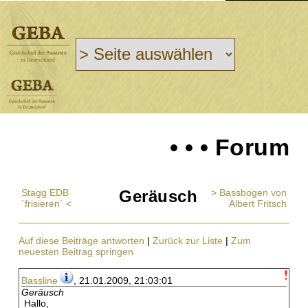
• • • Forum
Stagg EDB
Geräusch
> Bassbogen von
`frisieren` <
Albert Fritsch
Auf diese Beiträge antworten
|
Zurück zur Liste
|
Zum
neuesten Beitrag springen
Bassline
, 21.01.2009, 21:03:01
Geräusch
Hallo,