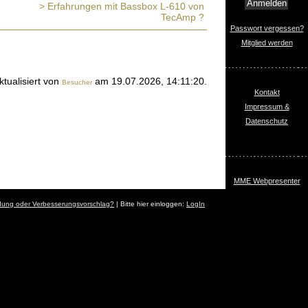
> Erfahrungen mit Bassbox L-610 von
TecAmp ?
Passwort vergessen?
Mitglied werden
ktualisiert von
am 19.07.2026, 14:11:20.
Besucher
Kontakt
Impressum &
Datenschutz
MME Webpresenter
dung oder Verbesserungsvorschlag?
| Bitte hier einloggen:
LogIn