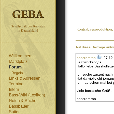
Kontrabassproduktion,
Auf diese Beiträge antw
Willkommen
bassramtoo
, 27.12
Marktplatz
Jazzworkshops
Hallo liebe Basskollegen
Forum
Regeln
Ich suche zurzeit nach
Links & Adressen
Hat da vielleicht jema
Ich hab schon mal bei 
Termine
Intern
viele bassische Grüße
Bass-Wiki (Lexikon)
bassramroo
Noten & Bücher
Bassbauer
Saiten