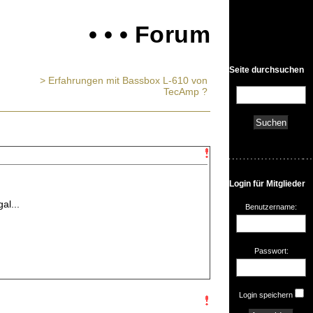
• • • Forum
Seite durchsuchen
> Erfahrungen mit Bassbox L-610 von
TecAmp ?
Login für Mitglieder
al...
Benutzername:
Passwort:
Login speichern