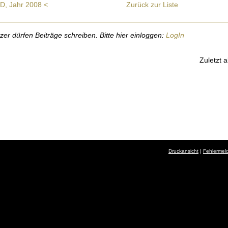
 D, Jahr 2008 <
Zurück zur Liste
r dürfen Beiträge schreiben. Bitte hier einloggen:
LogIn
Zuletzt a
Druckansicht
|
Fehlermel