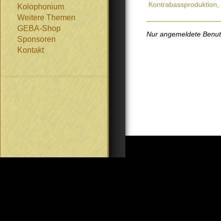
Kontrabassproduktion,
Kolophonium
Weitere Themen
GEBA-Shop
Nur angemeldete Benutze
Sponsoren
Kontakt