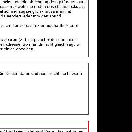
ocks, und die abrichtung des griffbretts. auch
muessen sowohl die enden des stimmstocks als
eil schwer zugaenglich - muss man mit
il da aendert jeder mm den sound.
 ist ein konische struktur aus hartholz oder
zu sparen (z.B. billigstachel der dann nicht
iner adresse, wo man dir nicht gleich sagt, um
er einige anzeigen.
Die Kosten dafür sind auch recht hoch, wenn
ent" Geld reinzustecken! Wenn das Instrument