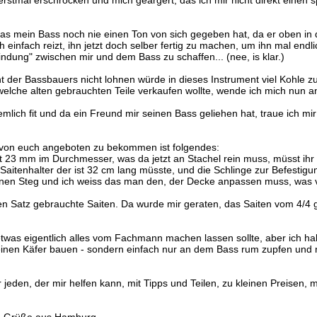
rstmal erschrocken und mich geärgert, das ich mir nicht direkt einen sp
 das mein Bass noch nie einen Ton von sich gegeben hat, da er oben in
h einfach reizt, ihn jetzt doch selber fertig zu machen, um ihn mal en
ndung" zwischen mir und dem Bass zu schaffen... (nee, is klar.)
t der Bassbauers nicht lohnen würde in dieses Instrument viel Kohle zu 
welche alten gebrauchten Teile verkaufen wollte, wende ich mich nun a
emlich fit und da ein Freund mir seinen Bass geliehen hat, traue ich m
r von euch angeboten zu bekommen ist folgendes:
it 23 mm im Durchmesser, was da jetzt an Stachel rein muss, müsst ihr
Saitenhalter der ist 32 cm lang müsste, und die Schlinge zur Befestigu
inen Steg und ich weiss das man den, der Decke anpassen muss, was v
einen Satz gebrauchte Saiten. Da wurde mir geraten, das Saiten vom 4/4
twas eigentlich alles vom Fachmann machen lassen sollte, aber ich habe
 einen Käfer bauen - sondern einfach nur an dem Bass rum zupfen und
er jeden, der mir helfen kann, mit Tipps und Teilen, zu kleinen Preise