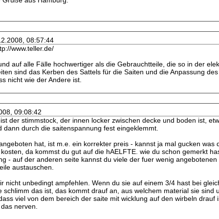
e Grüße aus Hamburg.
12.2008, 08:57:44
p://www.teller.de/
 und auf alle Fälle hochwertiger als die Gebrauchtteile, die so in der el
iten sind das Kerben des Sattels für die Saiten und die Anpassung des
s nicht wie der Andere ist.
008, 09:08:42
lt ist der stimmstock, der innen locker zwischen decke und boden ist, e
rd dann durch die saitenspannung fest eingeklemmt.
ngeboten hat, ist m.e. ein korrekter preis - kannst ja mal gucken was die
 kosten, da kommst du gut auf die hAELFTE. wie du schon gemerkt hast,
- auf der anderen seite kannst du viele der fuer wenig angebotenen 
teile austauschen.
dir nicht unbedingt ampfehlen. Wenn du sie auf einem 3/4 hast bei glei
wie schlimm das ist, das kommt drauf an, aus welchem material sie sind
ass viel von dem bereich der saite mit wicklung auf den wirbeln drauf i
n das nerven.