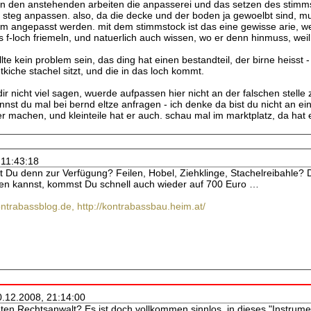
on den anstehenden arbeiten die anpasserei und das setzen des stimmst
n steg anpassen. also, da die decke und der boden ja gewoelbt sind, 
m angepasst werden. mit dem stimmstock ist das eine gewisse arie, w
 f-loch friemeln, und natuerlich auch wissen, wo er denn hinmuss, we
lte kein problem sein, das ding hat einen bestandteil, der birne heisst -
ntkiche stachel sitzt, und die in das loch kommt.
dir nicht viel sagen, wuerde aufpassen hier nicht an der falschen stelle 
kannst du mal bei bernd eltze anfragen - ich denke da bist du nicht an e
ber machen, und kleinteile hat er auch. schau mal im marktplatz, da hat 
 11:43:18
Du denn zur Verfügung? Feilen, Hobel, Ziehklinge, Stachelreibahle? 
hen kannst, kommst Du schnell auch wieder auf 700 Euro …
ontrabassblog.de, http://kontrabassbau.heim.at/
0.12.2008, 21:14:00
ten Rechtsanwalt? Es ist doch vollkommen sinnlos, in dieses "Instrum