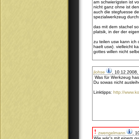
am schwierigsten ist v
nicht ganz ohne ist de
auch die stegfuesse de
spezialwerkzeug durchs
das mit dem stachel sol
platsik, in der der eige
zu teilen usw kann ich 
haelt usw). vielleicht 
gottes willen nicht sel
jlohse
, 10.12.2008,
Was für Werkzeug hast 
Du sowas nicht auslei
Linktipps:
http://www.k
zwengelmann
, 1
Wie wär's mit einem gu