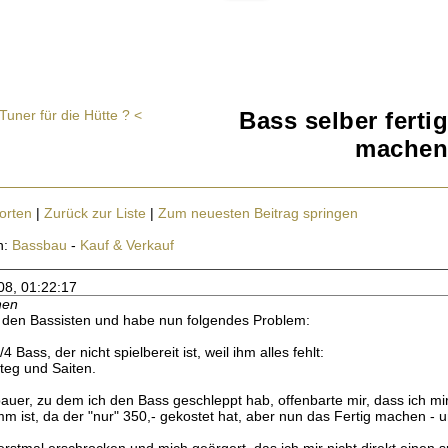
uner für die Hütte ? <
Bass selber fertig
machen
orten
|
Zurück zur Liste
|
Zum neuesten Beitrag springen
n:
Bassbau
-
Kauf & Verkauf
08, 01:22:17
hen
r den Bassisten und habe nun folgendes Problem:
4 Bass, der nicht spielbereit ist, weil ihm alles fehlt:
Steg und Saiten.
bauer, zu dem ich den Bass geschleppt hab, offenbarte mir, dass ich mi
mm ist, da der "nur" 350,- gekostet hat, aber nun das Fertig machen - u