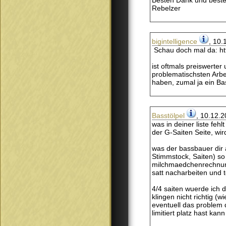
Besten Dank und best
Rebelzer
bigintelligence
, 10.
Schau doch mal da: htt
ist oftmals preiswerter
problematischsten Arbe
haben, zumal ja ein Bas
Basstölpel
, 10.12.2
was in deiner liste feh
der G-Saiten Seite, wi
was der bassbauer dir a
Stimmstock, Saiten) so
milchmaedchenrechnung 
satt nacharbeiten und 
4/4 saiten wuerde ich 
klingen nicht richtig (
eventuell das problem d
limitiert platz hast kan