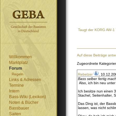
Taugt der KORG AW-1 T
Auf diese Beiträge antw
Willkommen
Marktplatz
Zugeordnete Kategorie
Forum
Regeln
Rebelzer
, 10.12.20
Bass selber fertig mac
Links & Adressen
Also, ich bin neu unte
Termine
Intern
Ich besitze nun einen 3/
Stachel, Seitenhalter, 
Bass-Wiki (Lexikon)
Noten & Bücher
Das Ding ist, der Bass
lassen, was nicht schli
Bassbauer
Saiten