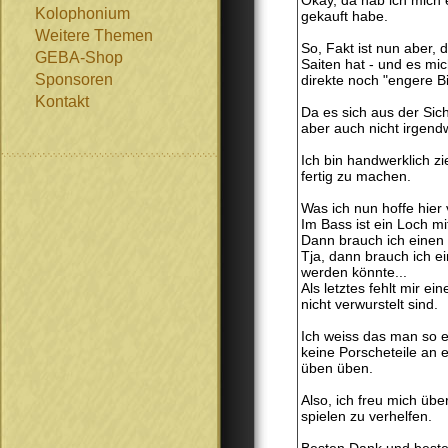
Okay, da hab ich mich e
Kolophonium
gekauft habe.
Weitere Themen
So, Fakt ist nun aber,
GEBA-Shop
Saiten hat - und es mic
Sponsoren
direkte noch "engere Bi
Kontakt
Da es sich aus der Sich
aber auch nicht irgend
Ich bin handwerklich zi
fertig zu machen.
Was ich nun hoffe hie
Im Bass ist ein Loch m
Dann brauch ich einen 
Tja, dann brauch ich e
werden könnte...
Als letztes fehlt mir 
nicht verwurstelt sind.
Ich weiss das man so e
keine Porscheteile an
üben üben.
Also, ich freu mich üb
spielen zu verhelfen.