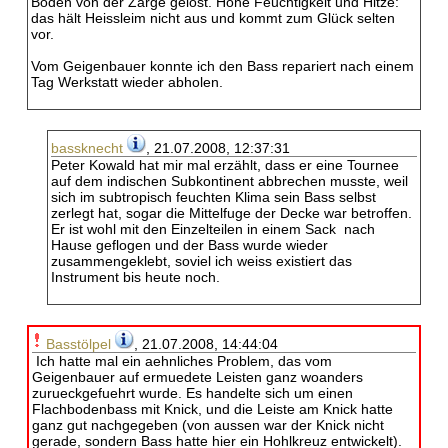
Boden von der Zarge gelöst. Hohe Feuchtigkeit und Hitze:
das hält Heissleim nicht aus und kommt zum Glück selten
vor.
Vom Geigenbauer konnte ich den Bass repariert nach einem
Tag Werkstatt wieder abholen.
bassknecht
, 21.07.2008, 12:37:31
Peter Kowald hat mir mal erzählt, dass er eine Tournee
auf dem indischen Subkontinent abbrechen musste, weil
sich im subtropisch feuchten Klima sein Bass selbst
zerlegt hat, sogar die Mittelfuge der Decke war betroffen.
Er ist wohl mit den Einzelteilen in einem Sack nach
Hause geflogen und der Bass wurde wieder
zusammengeklebt, soviel ich weiss existiert das
Instrument bis heute noch.
Basstölpel
, 21.07.2008, 14:44:04
Ich hatte mal ein aehnliches Problem, das vom
Geigenbauer auf ermuedete Leisten ganz woanders
zurueckgefuehrt wurde. Es handelte sich um einen
Flachbodenbass mit Knick, und die Leiste am Knick hatte
ganz gut nachgegeben (von aussen war der Knick nicht
gerade, sondern Bass hatte hier ein Hohlkreuz entwickelt).