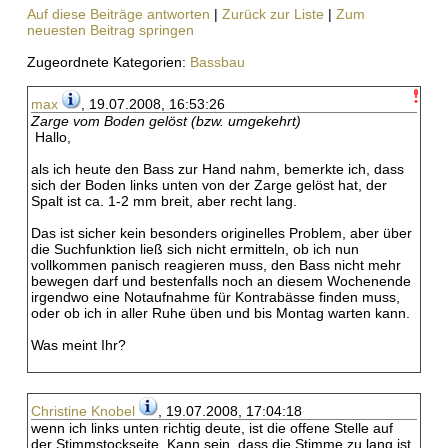
Auf diese Beiträge antworten
|
Zurück zur Liste
|
Zum
neuesten Beitrag springen
Zugeordnete Kategorien:
Bassbau
max
, 19.07.2008, 16:53:26
Zarge vom Boden gelöst (bzw. umgekehrt)
Hallo,
als ich heute den Bass zur Hand nahm, bemerkte ich, dass
sich der Boden links unten von der Zarge gelöst hat, der
Spalt ist ca. 1-2 mm breit, aber recht lang.
Das ist sicher kein besonders originelles Problem, aber über
die Suchfunktion ließ sich nicht ermitteln, ob ich nun
vollkommen panisch reagieren muss, den Bass nicht mehr
bewegen darf und bestenfalls noch an diesem Wochenende
irgendwo eine Notaufnahme für Kontrabässe finden muss,
oder ob ich in aller Ruhe üben und bis Montag warten kann.
Was meint Ihr?
Christine Knobel
, 19.07.2008, 17:04:18
wenn ich links unten richtig deute, ist die offene Stelle auf
der Stimmstockseite. Kann sein, dass die Stimme zu lang ist.