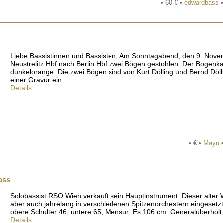
• 60 € •
edwardbass
•
Liebe Bassistinnen und Bassisten, Am Sonntagabend, den 9. Nove
Neustrelitz Hbf nach Berlin Hbf zwei Bögen gestohlen. Der Bogenk
dunkelorange. Die zwei Bögen sind von Kurt Dölling und Bernd Döll
einer Gravur ein...
Details
• € •
Mayu
•
ass
Solobassist RSO Wien verkauft sein Hauptinstrument. Dieser alter
aber auch jahrelang in verschiedenen Spitzenorchestern eingesetzt.
obere Schulter 46, untere 65, Mensur: Es 106 cm. Generalüberholt, a
Details