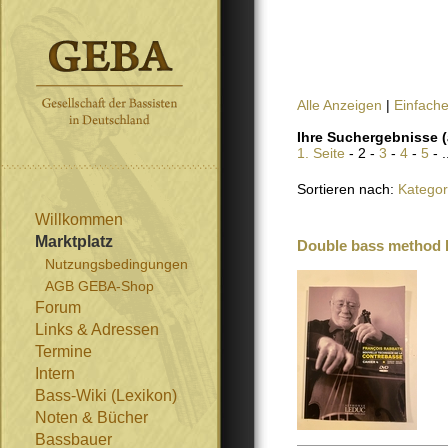
Alle Anzeigen
|
Einfach
Ihre Suchergebnisse (
1. Seite
- 2 -
3
-
4
-
5
- .
Sortieren nach:
Kategor
Willkommen
Marktplatz
Double bass method b
Nutzungsbedingungen
AGB GEBA-Shop
Forum
Links & Adressen
Termine
Intern
Bass-Wiki (Lexikon)
Noten & Bücher
Bassbauer