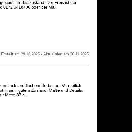
gespielt, in Bestzustand. Der Preis ist der
e: 0172 9418706 oder per Mail
 Erstellt am 29.10.2025 • Aktualisiert am 26.11.2025
denem Lack und flachem Boden an. Vermutlich
st in sehr gutem Zustand. Maße und Details:
 Mitte: 37 c...