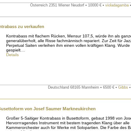
Österreich 2351 Wiener Neudorf • 10000 € •
violadagamba
•
trabass zu verkaufen
Kontrabass mit flachem Rücken, Mensur 107,5, würde ihn als gan
generalüberholt, alle Risse fachmännisch repariert. Zur Zeit für Jazz
Perpetual Saiten verleihen ihm einen vollen kräftigen Klang. Wurd
gespielt....
Details
Deutschland 68165 Mannheim • 6500 € •
Gibbs
•
 Busettoform von Josef Saumer Markneukirchen
Großer 5-Saitiger Kontrabass in Busettoform, gebaut 1998 von Jo
Hervorrragendes Instrument mit bestem tragenden Klang über alle R
Kammerorchester auch für Werke mit Solopartien. Die Farbe des Bas