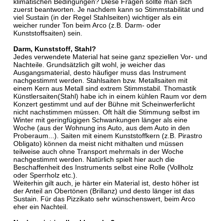
klimatischen Bedingungen? Diese Fragen sollte man sich
zuerst beantworten. Je nachdem kann so Stimmstabilität und
viel Sustain (in der Regel Stahlseiten) wichtiger als ein
weicher runder Ton beim Arco (z.B. Darm- oder
Kunststoffsaiten) sein.
Darm, Kunststoff, Stahl?
Jedes verwendete Material hat seine ganz speziellen Vor- und
Nachteile. Grundsätzlich gilt wohl, je weicher das
Ausgangsmaterial, desto häufiger muss das Instrument
nachgestimmt werden. Stahlsaiten bzw. Metallsaiten mit
einem Kern aus Metall sind extrem Stimmstabil. Thomastik
Künstlersaiten(Stahl) habe ich in einem kühlen Raum vor dem
Konzert gestimmt und auf der Bühne mit Scheinwerferlicht
nicht nachstimmen müssen. Oft hält die Stimmung selbst im
Winter mit geringfügigen Schwankungen länger als eine
Woche (aus der Wohnung ins Auto, aus dem Auto in den
Proberaum...). Saiten mit einem Kunststoffkern (z.B. Pirastro
Obligato) können da meist nicht mithalten und müssen
teilweise auch ohne Transport mehrmals in der Woche
nachgestimmt werden. Natürlich spielt hier auch die
Beschaffenheit des Instruments selbst eine Rolle (Vollholz
oder Sperrholz etc.).
Weiterhin gilt auch, je härter ein Material ist, desto höher ist
der Anteil an Obertönen (Brillanz) und desto länger ist das
Sustain. Für das Pizzikato sehr wünschenswert, beim Arco
eher ein Nachteil.