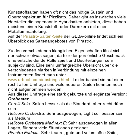
Kunststoffsaiten haben oft nicht das nötige Sustain und
Obertonspektrum für Pizzikato. Daher gibt es inzwischen viele
Hersteller die sogenannte Hybridsaiten anbieten, diese haben
meistens einen Kunststoff- oder Darmkern mit einer
Metallummantelung.
Auf der
Pirastro-Saiten-Seite
der GEBA-online findet sich ein
Überblick des Saitenangebotes von Pirastro.
Zu den verschiedenen klanglichen Eigenschaften lässt sich
nur schwer etwas sagen, da hier der persönliche Geschmack
eine entscheidende Rolle spielt und Beurteilungen sehr
subjektiv sind. Eine sehr umfangreiche Übersicht über die
verschiedenen Marken in Verbindung mit einzelnen
Instrumenten findet man unter
www.urbbob.com/dbstrings.html
. Leider basiert sie auf einer
recht alten Umfrage und viele neueren Saiten konnten noch
nicht aufgenommen werden.
Aus dieser Umfrage eine stark gekürzte und ergänzte Version:
Orchester
Corelli Solo
: Sollen besser als die Standard, aber recht dünn
sein.
Helicore Orchestra
: Sehr ausgewogen, Light soll besser sein
als Medium
Helicore Orchestra Med./ext E
: Sehr ausgewogen in allen
Lagen, für sehr viele Situationen geeignet.
Pirastro Eudoxa
: Sehr teuere, gute und voluminöse Saite,