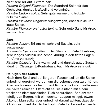
nicht sehr brillant. Extrem hart.
Pirastro Original Flexocore
: Die Standard Saite für das
Orchester; dunkel, kraftvoll und voluminös.
Pirastro Eudoxa solos
: Sehr gute warme und trotzdem
brillante Saiten.
Pirastro Flexocor Originals
: Ausgewogen, eher dunkle und
laute Saiten.
Pirastro Flexocor orchestra tuning
: Sehr gute Saite für Arco,
warmer Ton.
Jazz
Pirastro Jazzer
: Brillant mit sehr viel Sustain, sehr
ausgewogen.
Thomastik Spirocore Weich
: Der Standard. Viele Obertöne,
sehr langes Sustain und schön knurrig in den tiefen Lagen.
Für Arco zu kratzig.
Pirastro Obligato
: Sehr warm, voll und dunkel, gutes Sustain.
Ideal für Clevinger E-Kontrabass. Auch für Arco sehr gut.
Reinigen der Saiten
Nach dem Spiel und bei längeren Pausen sollten die Saiten
unbedingt gereinigt werden um die Lebensdauer zu erhöhen.
Aber auch wenn das Instrument längere Zeit steht sollte man
die Saiten reinigen. Oft reicht es, sie einfach mit einem
trockenen nicht fusselnden Tuch abzureiben. Benutzt man
häufig den Bogen, hilft ein feuchter Lappen mit ggf. etwas
Alkohol. Man sollte aber unbedingt darauf achten, dass der
Alkohol nicht auf die Decke tropft. Viele Lacke sind entweder