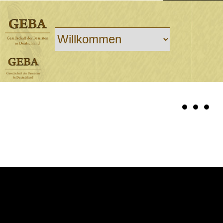
• • •