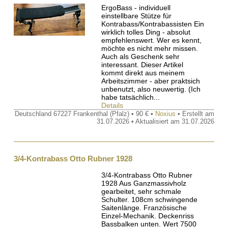
ErgoBass - individuell
einstellbare Stütze für
Kontrabass/Kontrabassisten Ein
wirklich tolles Ding - absolut
empfehlenswert. Wer es kennt,
möchte es nicht mehr missen.
Auch als Geschenk sehr
interessant. Dieser Artikel
kommt direkt aus meinem
Arbeitszimmer - aber praktsich
unbenutzt, also neuwertig. (Ich
habe tatsächlich...
Details
Deutschland 67227 Frankenthal (Pfalz) • 90 € •
Noxius
• Erstellt am
31.07.2026 • Aktualisiert am 31.07.2026
3/4-Kontrabass Otto Rubner 1928
3/4-Kontrabass Otto Rubner
1928 Aus Ganzmassivholz
gearbeitet, sehr schmale
Schulter. 108cm schwingende
Saitenlänge. Französische
Einzel-Mechanik. Deckenriss
Bassbalken unten. Wert 7500