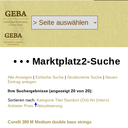
• • • Marktplatz2-Suche
Alle Anzeigen
|
Einfache Suche
|
Strukturierte Suche
|
Neuen
Eintrag anlegen
Ihre Suchergebnisse (angezeigt 20 von 20):
Sortieren nach:
Kategorie
Titel
Standort (Ort)
Art (intern)
Anbieter
Preis
Aktualisierung
Corelli 380 M Medium double bass strings