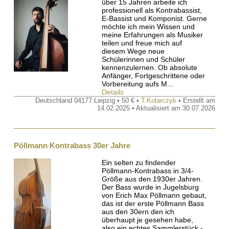
über 15 Jahren arbeite ich
professionell als Kontrabassist,
E-Bassist und Komponist. Gerne
möchte ich mein Wissen und
meine Erfahrungen als Musiker
teilen und freue mich auf
diesem Wege neue
Schülerinnen und Schüler
kennenzulernen. Ob absolute
Anfänger, Fortgeschrittene oder
Vorbereitung aufs M...
Details
Deutschland 04177 Leipzig • 50 € •
T.Kolarczyk
• Erstellt am
14.02.2025 • Aktualisiert am 30.07.2026
Pöllmann Kontrabass 30er Jahre
Ein selten zu findender
Pöllmann-Kontrabass in 3/4-
Größe aus den 1930er Jahren.
Der Bass wurde in Jugelsburg
von Erich Max Pöllmann gebaut,
das ist der erste Pöllmann Bass
aus den 30ern den ich
überhaupt je gesehen habe,
also ein echtes Sammlerstück -