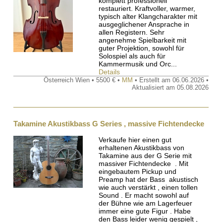
komplett professionell
restauriert. Kraftvoller, warmer,
typisch alter Klangcharakter mit
ausgeglichener Ansprache in
allen Registern. Sehr
angenehme Spielbarkeit mit
guter Projektion, sowohl für
Solospiel als auch für
Kammermusik und Orc...
Details
Österreich Wien • 5500 € •
MM
• Erstellt am 06.06.2026 •
Aktualisiert am 05.08.2026
Takamine Akustikbass G Series , massive Fichtendecke
Verkaufe hier einen gut
erhaltenen Akustikbass von
Takamine aus der G Serie mit
massiver Fichtendecke . Mit
eingebautem Pickup und
Preamp hat der Bass akustisch
wie auch verstärkt , einen tollen
Sound . Er macht sowohl auf
der Bühne wie am Lagerfeuer
immer eine gute Figur . Habe
den Bass leider wenig gespielt ,