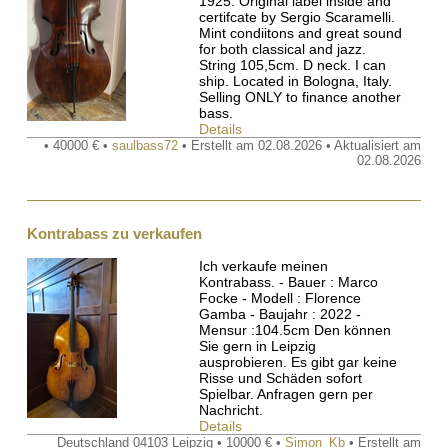
1925. Original label inside and
certifcate by Sergio Scaramelli.
Mint condiitons and great sound
for both classical and jazz.
String 105,5cm. D neck. I can
ship. Located in Bologna, Italy.
Selling ONLY to finance another
bass.
Details
• 40000 € •
saulbass72
• Erstellt am 02.08.2026 • Aktualisiert am
02.08.2026
Kontrabass zu verkaufen
Ich verkaufe meinen
Kontrabass. - Bauer : Marco
Focke - Modell : Florence
Gamba - Baujahr : 2022 -
Mensur :104.5cm Den können
Sie gern in Leipzig
ausprobieren. Es gibt gar keine
Risse und Schäden sofort
Spielbar. Anfragen gern per
Nachricht.
Details
Deutschland 04103 Leipzig • 10000 € •
Simon_Kb
• Erstellt am