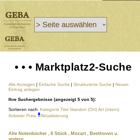
• • • Marktplatz2-Suche
Alle Anzeigen
|
Einfache Suche
|
Strukturierte Suche
|
Neuen
Eintrag anlegen
Ihre Suchergebnisse (angezeigt 5 von 5):
Sortieren nach:
Kategorie
Titel
Standort (Ort)
Art (intern)
Anbieter
Preis
Aktualisierung
Alte Notenbücher , 6 Stück , Mozart , Beethoven u.
andere