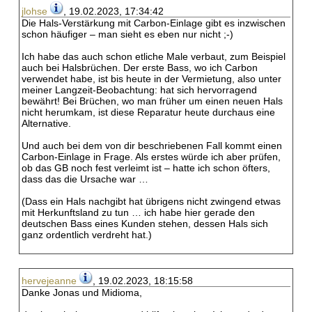
jlohse
, 19.02.2023, 17:34:42
Die Hals-Verstärkung mit Carbon-Einlage gibt es inzwischen
schon häufiger – man sieht es eben nur nicht ;-)
Ich habe das auch schon etliche Male verbaut, zum Beispiel
auch bei Halsbrüchen. Der erste Bass, wo ich Carbon
verwendet habe, ist bis heute in der Vermietung, also unter
meiner Langzeit-Beobachtung: hat sich hervorragend
bewährt! Bei Brüchen, wo man früher um einen neuen Hals
nicht herumkam, ist diese Reparatur heute durchaus eine
Alternative.
Und auch bei dem von dir beschriebenen Fall kommt einen
Carbon-Einlage in Frage. Als erstes würde ich aber prüfen,
ob das GB noch fest verleimt ist – hatte ich schon öfters,
dass das die Ursache war …
(Dass ein Hals nachgibt hat übrigens nicht zwingend etwas
mit Herkunftsland zu tun … ich habe hier gerade den
deutschen Bass eines Kunden stehen, dessen Hals sich
ganz ordentlich verdreht hat.)
hervejeanne
, 19.02.2023, 18:15:58
Danke Jonas und Midioma,