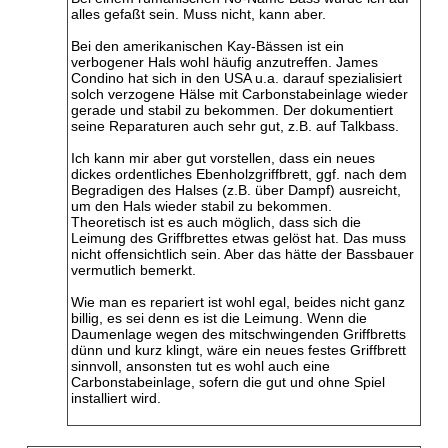
alles gefaßt sein. Muss nicht, kann aber.
Bei den amerikanischen Kay-Bässen ist ein
verbogener Hals wohl häufig anzutreffen. James
Condino hat sich in den USA u.a. darauf spezialisiert
solch verzogene Hälse mit Carbonstabeinlage wieder
gerade und stabil zu bekommen. Der dokumentiert
seine Reparaturen auch sehr gut, z.B. auf Talkbass.
Ich kann mir aber gut vorstellen, dass ein neues
dickes ordentliches Ebenholzgriffbrett, ggf. nach dem
Begradigen des Halses (z.B. über Dampf) ausreicht,
um den Hals wieder stabil zu bekommen.
Theoretisch ist es auch möglich, dass sich die
Leimung des Griffbrettes etwas gelöst hat. Das muss
nicht offensichtlich sein. Aber das hätte der Bassbauer
vermutlich bemerkt.
Wie man es repariert ist wohl egal, beides nicht ganz
billig, es sei denn es ist die Leimung. Wenn die
Daumenlage wegen des mitschwingenden Griffbretts
dünn und kurz klingt, wäre ein neues festes Griffbrett
sinnvoll, ansonsten tut es wohl auch eine
Carbonstabeinlage, sofern die gut und ohne Spiel
installiert wird.