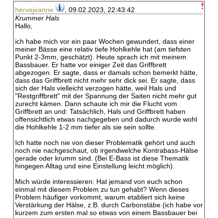
hervejeanne
, 09.02.2023, 22:43:42
Krummer Hals
Hallo,
ich habe mich vor ein paar Wochen gewundert, dass einer
meiner Bässe eine relativ tiefe Hohlkehle hat (am tiefsten
Punkt 2-3mm, geschätzt). Heute sprach ich mit meinem
Bassbauer. Er hatte vor einiger Zeit das Griffbrett
abgezogen. Er sagte, dass er damals schon bemerkt hätte,
dass das Griffbrett nicht mehr sehr dick sei. Er sagte, dass
sich der Hals vielleicht verzogen hätte, weil Hals und
"Restgriffbrett" mit der Spannung der Saiten nicht mehr gut
zurecht kämen. Dann schaute ich mir die Flucht vom
Griffbrett an und: Tatsächlich, Hals und Griffbrett haben
offensichtlich etwas nachgegeben und dadurch wurde wohl
die Hohlkehle 1-2 mm tiefer als sie sein sollte.
Ich hatte noch nie von dieser Problematik gehört und auch
noch nie nachgeschaut, ob irgendwelche Kontrabass-Hälse
gerade oder krumm sind. (Bei E-Bass ist diese Thematik
hingegen Alltag und eine Einstellung leicht möglich).
Mich würde interessieren: Hat jemand von euch schon
einmal mit diesem Problem zu tun gehabt? Wenn dieses
Problem häufiger vorkommt, warum etabliert sich keine
Verstärkung der Hälse, z.B. durch Carbonstäbe (ich habe vor
kurzem zum ersten mal so etwas von einem Bassbauer bei