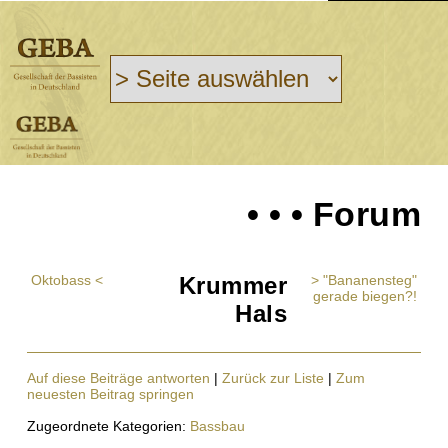
• • • Forum
Oktobass <
Krummer
> "Bananensteg"
gerade biegen?!
Hals
Auf diese Beiträge antworten
|
Zurück zur Liste
|
Zum
neuesten Beitrag springen
Zugeordnete Kategorien:
Bassbau