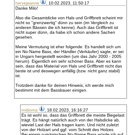
hervejeanne
, 10.02.2023, 11:50:17
Danke Milo!
Also die Gesamtdicke von Hals und Griffbrett scheint mir
nicht so "grenzwertig" dünn zu sein (im Vergleich zu
anderen Bässen die ich kenne). Auch das Griffbrett ist
nicht super dünn, da habe ich schon andere Sachen
gesehen.
Meine Vermutung ist eher folgende: Es handelt sich um
ein No-Name Bass, der Händler (Verkäufer) sagte, er sei
in Ungarn hergestellt worden (um das Jahr 2000 - 2005
herum). Eigentlich ein sehr schöner Bass. Aber es kann
sein, dass das Material von Hals und Griffbrett nicht das
beste ist und deswegen anfällig (bzw. nicht ganz stabil)
ist.
Trotzdem danke für deinen Hinweis, ich werde mich
bestimmt mit dem Bassbauer einigen.
midioma
, 18.02.2023, 16:16:27
Es ist wohl so, dass das Griffbrett die meiste Biegelast
trägt. Es hängt natürlich auch von der Halsdicke ab,
wieviel Last der Hals tragen kann. Und nicht zuletzt
von der Holzart und ggf. vom Schnitt des Holzes.
Bei einem rumänischen No-Name Bass würde ich auf