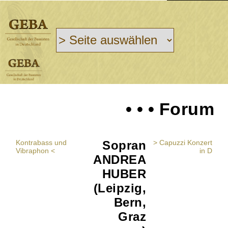
• • • Forum
Kontrabass und
Sopran
> Capuzzi Konzert
Vibraphon <
in D
ANDREA
HUBER
(Leipzig,
Bern,
Graz