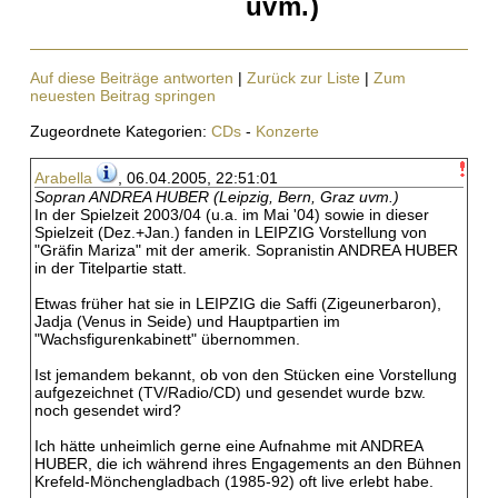
uvm.)
Auf diese Beiträge antworten
|
Zurück zur Liste
|
Zum
neuesten Beitrag springen
Zugeordnete Kategorien:
CDs
-
Konzerte
Arabella
, 06.04.2005, 22:51:01
Sopran ANDREA HUBER (Leipzig, Bern, Graz uvm.)
In der Spielzeit 2003/04 (u.a. im Mai '04) sowie in dieser
Spielzeit (Dez.+Jan.) fanden in LEIPZIG Vorstellung von
"Gräfin Mariza" mit der amerik. Sopranistin ANDREA HUBER
in der Titelpartie statt.
Etwas früher hat sie in LEIPZIG die Saffi (Zigeunerbaron),
Jadja (Venus in Seide) und Hauptpartien im
"Wachsfigurenkabinett" übernommen.
Ist jemandem bekannt, ob von den Stücken eine Vorstellung
aufgezeichnet (TV/Radio/CD) und gesendet wurde bzw.
noch gesendet wird?
Ich hätte unheimlich gerne eine Aufnahme mit ANDREA
HUBER, die ich während ihres Engagements an den Bühnen
Krefeld-Mönchengladbach (1985-92) oft live erlebt habe.