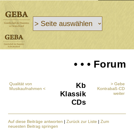
• • • Forum
Qualität von
Kb
> Gebe
Musikaufnahmen <
Kontrabaß-CD
Klassik
weiter
CDs
Auf diese Beiträge antworten
|
Zurück zur Liste
|
Zum
neuesten Beitrag springen