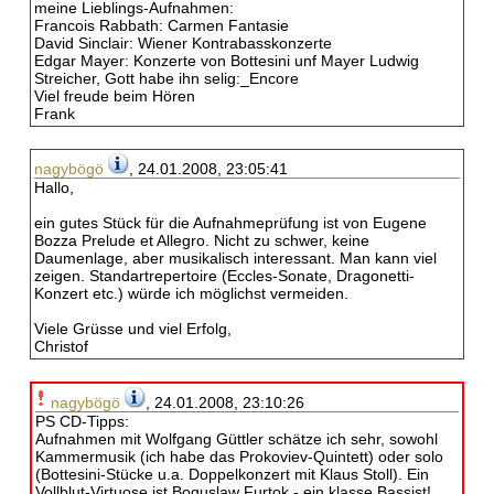
meine Lieblings-Aufnahmen:
Francois Rabbath: Carmen Fantasie
David Sinclair: Wiener Kontrabasskonzerte
Edgar Mayer: Konzerte von Bottesini unf Mayer Ludwig
Streicher, Gott habe ihn selig:_Encore
Viel freude beim Hören
Frank
nagybögö
, 24.01.2008, 23:05:41
Hallo,
ein gutes Stück für die Aufnahmeprüfung ist von Eugene
Bozza Prelude et Allegro. Nicht zu schwer, keine
Daumenlage, aber musikalisch interessant. Man kann viel
zeigen. Standartrepertoire (Eccles-Sonate, Dragonetti-
Konzert etc.) würde ich möglichst vermeiden.
Viele Grüsse und viel Erfolg,
Christof
nagybögö
, 24.01.2008, 23:10:26
PS CD-Tipps:
Aufnahmen mit Wolfgang Güttler schätze ich sehr, sowohl
Kammermusik (ich habe das Prokoviev-Quintett) oder solo
(Bottesini-Stücke u.a. Doppelkonzert mit Klaus Stoll). Ein
Vollblut-Virtuose ist Boguslaw Furtok - ein klasse Bassist!