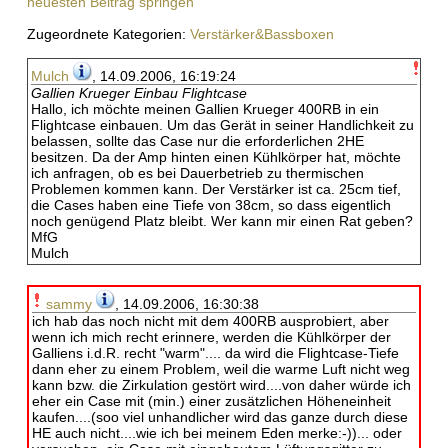
neuesten Beitrag springen
Zugeordnete Kategorien:
Verstärker&Bassboxen
Mulch
, 14.09.2006, 16:19:24
Gallien Krueger Einbau Flightcase
Hallo, ich möchte meinen Gallien Krueger 400RB in ein
Flightcase einbauen. Um das Gerät in seiner Handlichkeit zu
belassen, sollte das Case nur die erforderlichen 2HE
besitzen. Da der Amp hinten einen Kühlkörper hat, möchte
ich anfragen, ob es bei Dauerbetrieb zu thermischen
Problemen kommen kann. Der Verstärker ist ca. 25cm tief,
die Cases haben eine Tiefe von 38cm, so dass eigentlich
noch genügend Platz bleibt. Wer kann mir einen Rat geben?
MfG
Mulch
sammy
, 14.09.2006, 16:30:38
ich hab das noch nicht mit dem 400RB ausprobiert, aber
wenn ich mich recht erinnere, werden die Kühlkörper der
Galliens i.d.R. recht "warm".... da wird die Flightcase-Tiefe
dann eher zu einem Problem, weil die warme Luft nicht weg
kann bzw. die Zirkulation gestört wird....von daher würde ich
eher ein Case mit (min.) einer zusätzlichen Höheneinheit
kaufen....(soo viel unhandlicher wird das ganze durch diese
HE auch nicht....wie ich bei meinem Eden merke:-))... oder