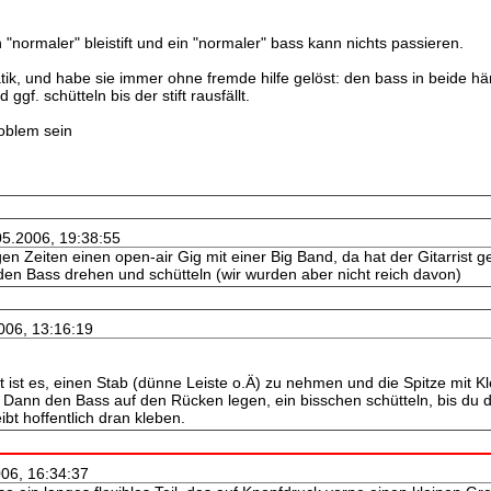
n "normaler" bleistift und ein "normaler" bass kann nichts passieren.
atik, und habe sie immer ohne fremde hilfe gelöst: den bass in beide
gf. schütteln bis der stift rausfällt.
roblem sein
05.2006, 19:38:55
en Zeiten einen open-air Gig mit einer Big Band, da hat der Gitarrist g
en Bass drehen und schütteln (wir wurden aber nicht reich davon)
006, 13:16:19
t ist es, einen Stab (dünne Leiste o.Ä) zu nehmen und die Spitze mit 
. Dann den Bass auf den Rücken legen, ein bisschen schütteln, bis du
eibt hoffentlich dran kleben.
006, 16:34:37