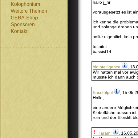
hallo j_hr
Kolophonium
Weitere Themen
vorausgesetzt es ist ei
GEBA-Shop
ich kenne die problem
Sponsoren
und solange drehen und g
Kontakt
sollte eigentlich kein p
toitoitoi
bassist14
bigintelligence
, 13.
Wir hatten mal vor ewig
musste ich dann auch d
Basstölpel
, 15.05.2
Hallo,
eine andere Möglichkei
Klebefläche aussen ist
rein und der Bleistift bl
Harami
, 16.05.2