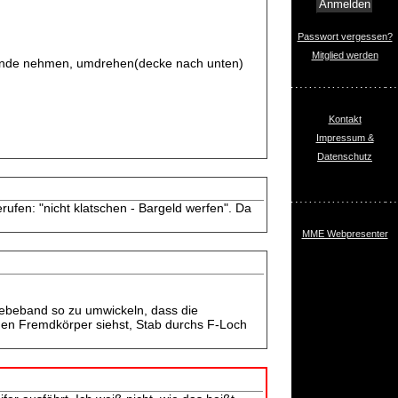
Passwort vergessen?
Mitglied werden
 hände nehmen, umdrehen(decke nach unten)
Kontakt
Impressum &
Datenschutz
erufen: "nicht klatschen - Bargeld werfen". Da
MME Webpresenter
Klebeband so zu umwickeln, dass die
 den Fremdkörper siehst, Stab durchs F-Loch