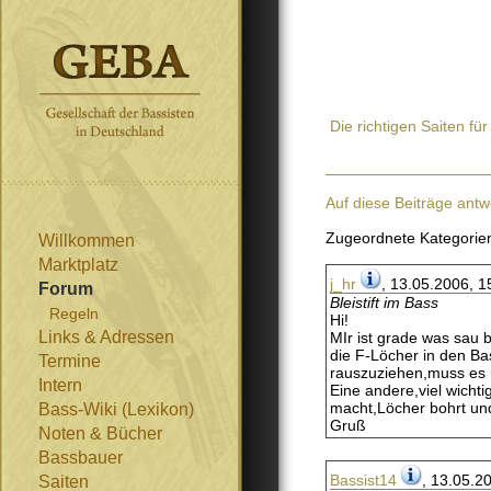
Die richtigen Saiten fü
Auf diese Beiträge antw
Zugeordnete Kategorie
Willkommen
Marktplatz
j_hr
, 13.05.2006, 1
Forum
Bleistift im Bass
Regeln
Hi!
Links & Adressen
MIr ist grade was sau b
die F-Löcher in den B
Termine
rauszuziehen,muss es 
Intern
Eine andere,viel wichti
macht,Löcher bohrt un
Bass-Wiki (Lexikon)
Gruß
Noten & Bücher
Bassbauer
Bassist14
, 13.05.2
Saiten