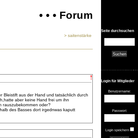
• • • Forum
Seite durchsuchen
> saitenstärke
Login für Mitglieder
Benutzername:
 Bleistift aus der Hand und tatsächlich durch
,hatte aber keine Hand frei um ihn
ihn rauszubekommen oder?
erhalb des Basses dort irgednwas kaputt
Passwort:
Login speichern