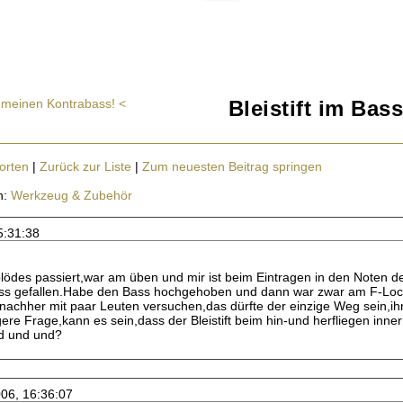
r meinen Kontrabass! <
Bleistift im Bass
orten
|
Zurück zur Liste
|
Zum neuesten Beitrag springen
n:
Werkzeug & Zubehör
5:31:38
lödes passiert,war am üben und mir ist beim Eintragen in den Noten der
ass gefallen.Habe den Bass hochgehoben und dann war zwar am F-Loch
nachher mit paar Leuten versuchen,das dürfte der einzige Weg sein,
gere Frage,kann es sein,dass der Bleistift beim hin-und herfliegen inn
d und und?
006, 16:36:07