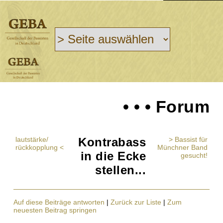
• • • Forum
lautstärke/
Kontrabass
> Bassist für
rückkopplung <
Münchner Band
in die Ecke
gesucht!
stellen...
Auf diese Beiträge antworten
|
Zurück zur Liste
|
Zum
neuesten Beitrag springen