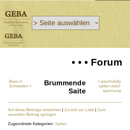
• • • Forum
Bass in
Brummende
> psychobilly
Schweden <
saiten-wahl-
Saite
spannung
Auf diese Beiträge antworten
|
Zurück zur Liste
|
Zum
neuesten Beitrag springen
Zugeordnete Kategorien:
Saiten