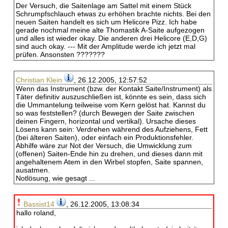
Der Versuch, die Saitenlage am Sattel mit einem Stück
Schrumpfschlauch etwas zu erhöhen brachte nichts. Bei den
neuen Saiten handelt es sich um Helicore Pizz. Ich habe
gerade nochmal meine alte Thomastik A-Saite aufgezogen
und alles ist wieder okay. Die anderen drei Helicore (E,D,G)
sind auch okay. --- Mit der Amplitude werde ich jetzt mal
prüfen. Ansonsten ???????
Christian Klein
, 26.12.2005, 12:57:52
Wenn das Instrument (bzw. der Kontakt Saite/Instrument) als
Täter definitiv auszuschließen ist, könnte es sein, dass sich
die Ummantelung teilweise vom Kern gelöst hat. Kannst du
so was feststellen? (durch Bewegen der Saite zwischen
deinen Fingern, horizontal und vertikal). Ursache dieses
Lösens kann sein: Verdrehen während des Aufziehens, Fett
(bei älteren Saiten), oder einfach ein Produktionsfehler.
Abhilfe wäre zur Not der Versuch, die Umwicklung zum
(offenen) Saiten-Ende hin zu drehen, und dieses dann mit
angehaltenem Atem in den Wirbel stopfen, Saite spannen,
ausatmen.
Notlösung, wie gesagt ...
Bassist14
, 26.12.2005, 13:08:34
hallo roland,