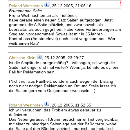
Roland Westhofen
, 25.12.2005, 21:06:16
Brummende Saite
Frohe Weihnachten an alle Tieftöner,
habe gerade einen neuen Satz Saiten aufgezogen. Jetzt
grummelt die A-Saite plötzlich, und zwar sowohl als
Leersaite, als auch gegriffen. Habe keine Veränderungen am
Steg etc. vorgenommen! Sowas ist mir in 35Jahren
Kontrabass (Amateurlevel) noch nicht vorgekommen. Wer
weiß einen Rat?
Christian Klein
, 25.12.2005, 23:29:27
Ist die Amplitude unregelmäßig? - will sagen, schwingt die
Saite mal enger und mal weiter? Wenn ja, könnte es ev. ein
Fall für Reklamation sein.
(Nicht nur aus Faulheit, sondern auch wegen der bislang
noch nicht nötigen Reklamation an Ort und Stelle lasse ich
die Saiten gern vom Geigenbauer wechseln ...).
Roland Westhofen
, 26.12.2005, 11:52:55
Ich will versuchen, das Problem etwas genauer zu
definieren.
Das Nebengeräusch (Brummen/Schnarren) ist vergleichbar
mit einer zu niedrigen Saitenlage auf der Baßgitarre, wobei
die Saite auf den Bünden vibiriert - nur nicht so metallisch.