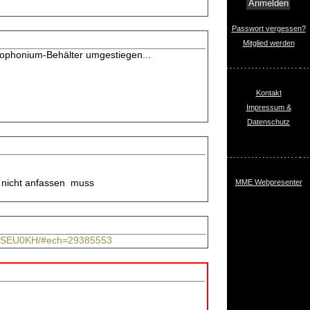
Passwort vergessen?
Mitglied werden
Kolophonium-Behälter umgestiegen...
Kontakt
Impressum &
Datenschutz
ng nicht anfassen muss
MME Webpresenter
g-S0SEU0KH/#ech=29385553