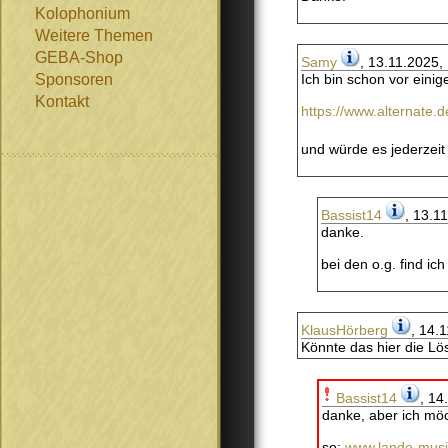
Kolophonium
Weitere Themen
GEBA-Shop
Samy
, 13.11.2025,
Sponsoren
Ich bin schon vor einig
Kontakt
https://www.alternate
und würde es jederzeit 
Bassist14
, 13.1
danke.
bei den o.g. find ic
KlausHörberg
, 14.
Könnte das hier die L
Bassist14
, 14
danke, aber ich möc
so:
www.lando-music