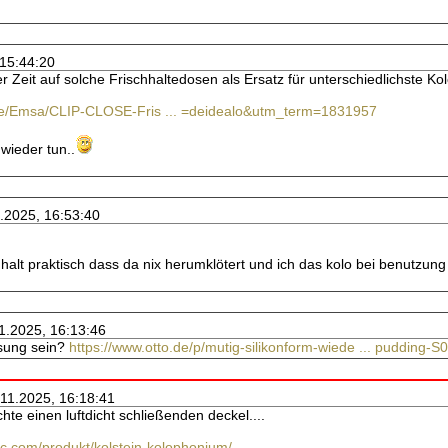
 15:44:20
er Zeit auf solche Frischhaltedosen als Ersatz für unterschiedlichste 
.de/Emsa/CLIP-CLOSE-Fris ... =deidealo&utm_term=1831957
wieder tun..
1.2025, 16:53:40
h halt praktisch dass da nix herumklötert und ich das kolo bei benutzu
11.2025, 16:13:46
ösung sein?
https://www.otto.de/p/mutig-silikonform-wiede ... puddin
.11.2025, 16:18:41
hte einen luftdicht schließenden deckel....
.com/produkt/kolstein-kolophonium/