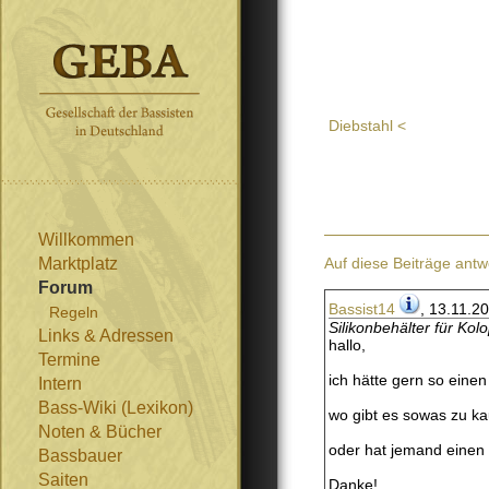
Diebstahl <
Willkommen
Marktplatz
Auf diese Beiträge antw
Forum
Bassist14
, 13.11.2
Regeln
Silikonbehälter für Kol
Links & Adressen
hallo,
Termine
ich hätte gern so einen 
Intern
Bass-Wiki (Lexikon)
wo gibt es sowas zu k
Noten & Bücher
oder hat jemand einen 
Bassbauer
Saiten
Danke!