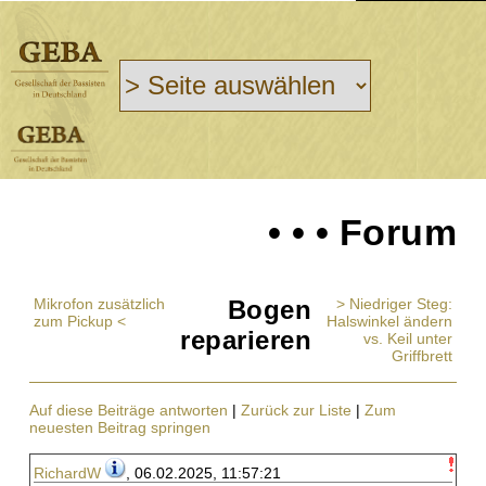
• • • Forum
Mikrofon zusätzlich
Bogen
> Niedriger Steg:
zum Pickup <
Halswinkel ändern
reparieren
vs. Keil unter
Griffbrett
Auf diese Beiträge antworten
|
Zurück zur Liste
|
Zum
neuesten Beitrag springen
RichardW
, 06.02.2025, 11:57:21