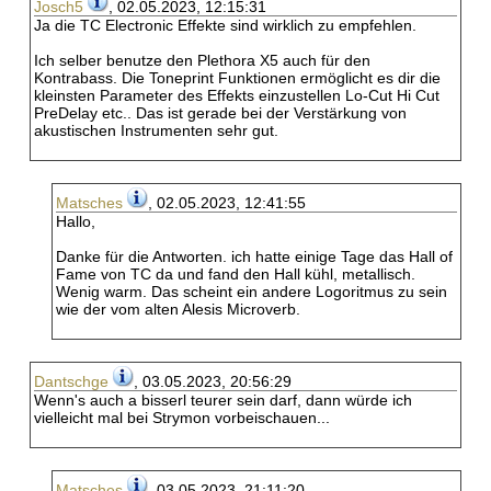
Josch5
, 02.05.2023, 12:15:31
Ja die TC Electronic Effekte sind wirklich zu empfehlen.
Ich selber benutze den Plethora X5 auch für den
Kontrabass. Die Toneprint Funktionen ermöglicht es dir die
kleinsten Parameter des Effekts einzustellen Lo-Cut Hi Cut
PreDelay etc.. Das ist gerade bei der Verstärkung von
akustischen Instrumenten sehr gut.
Matsches
, 02.05.2023, 12:41:55
Hallo,
Danke für die Antworten. ich hatte einige Tage das Hall of
Fame von TC da und fand den Hall kühl, metallisch.
Wenig warm. Das scheint ein andere Logoritmus zu sein
wie der vom alten Alesis Microverb.
Dantschge
, 03.05.2023, 20:56:29
Wenn's auch a bisserl teurer sein darf, dann würde ich
vielleicht mal bei Strymon vorbeischauen...
Matsches
, 03.05.2023, 21:11:20