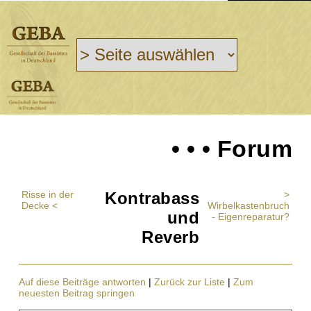
• • • Forum
Risse in der
Kontrabass
>
Decke <
Wirbelkastenbruch
und
- Eigenreparatur?
Reverb
Auf diese Beiträge antworten
|
Zurück zur Liste
|
Zum
neuesten Beitrag springen