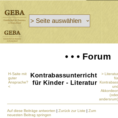
• • • Forum
H-Saite mit
Kontrabassunterricht
> Literatu
guter
fü
für Kinder - Literatur
Ansprache?
Kontrabas
<
un
Akkordeo
(ode
andersrum
Auf diese Beiträge antworten
|
Zurück zur Liste
|
Zum
neuesten Beitrag springen