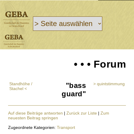
• • • Forum
Standhöhe /
"bass
> quintstimmung
Stachel <
guard"
Auf diese Beiträge antworten
|
Zurück zur Liste
|
Zum
neuesten Beitrag springen
Zugeordnete Kategorien:
Transport