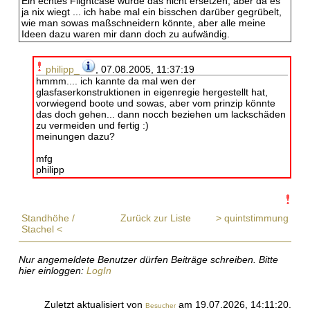
Ein echtes Flightcase würde das nicht ersetzen, aber da es
ja nix wiegt ... ich habe mal ein bisschen darüber gegrübelt,
wie man sowas maßschneidern könnte, aber alle meine
Ideen dazu waren mir dann doch zu aufwändig.
philipp_
, 07.08.2005, 11:37:19
hmmm.... ich kannte da mal wen der
glasfaserkonstruktionen in eigenregie hergestellt hat,
vorwiegend boote und sowas, aber vom prinzip könnte
das doch gehen... dann nocch beziehen um lackschäden
zu vermeiden und fertig :)
meinungen dazu?
mfg
philipp
Standhöhe /
Zurück zur Liste
> quintstimmung
Stachel <
Nur angemeldete Benutzer dürfen Beiträge schreiben. Bitte
hier einloggen:
LogIn
Zuletzt aktualisiert von
am 19.07.2026, 14:11:20.
Besucher