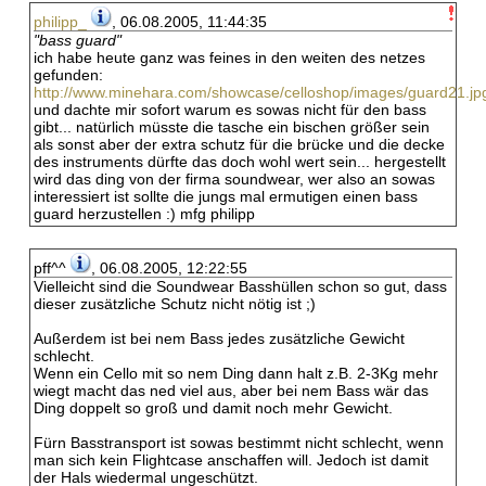
philipp_
, 06.08.2005, 11:44:35
"bass guard"
ich habe heute ganz was feines in den weiten des netzes
gefunden:
http://www.minehara.com/showcase/celloshop/images/guard21.jp
und dachte mir sofort warum es sowas nicht für den bass
gibt... natürlich müsste die tasche ein bischen größer sein
als sonst aber der extra schutz für die brücke und die decke
des instruments dürfte das doch wohl wert sein... hergestellt
wird das ding von der firma soundwear, wer also an sowas
interessiert ist sollte die jungs mal ermutigen einen bass
guard herzustellen :) mfg philipp
pff^^
, 06.08.2005, 12:22:55
Vielleicht sind die Soundwear Basshüllen schon so gut, dass
dieser zusätzliche Schutz nicht nötig ist ;)
Außerdem ist bei nem Bass jedes zusätzliche Gewicht
schlecht.
Wenn ein Cello mit so nem Ding dann halt z.B. 2-3Kg mehr
wiegt macht das ned viel aus, aber bei nem Bass wär das
Ding doppelt so groß und damit noch mehr Gewicht.
Fürn Basstransport ist sowas bestimmt nicht schlecht, wenn
man sich kein Flightcase anschaffen will. Jedoch ist damit
der Hals wiedermal ungeschützt.