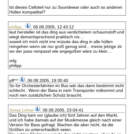
Ist dieses Celloteil nur zu Soundwear oder auch so anderen
Hüllen kompatibel?
philipp_
, 06.08.2005, 12:43:12
laut hersteller ist das ding aus verdichtetem schaumstoff und
wiegt dementsprechend praktisch nix...
soweit ich mich nicht irre müsste das ding in alle hüllen
reingehen wenn sie nur groß genug sind... meine jetzige zb
wo der pass reinpasst wie angegoßen wäre zu klein....
mfg
philipp
pff^^
, 06.08.2005, 19:30:40
So für Orchesterfahrten im Bus wär das dann bestimmt nicht
schlecht.. Wenn der Bass in nem Transporter mitkommt und
noch nen zusätzlichen Schutz braucht.
Jonas Lohse
, 06.08.2005, 23:04:41
Das Ding kam vor (glaube ich) fünf Jahren auf den Markt,
und ich habe damals auf der Musikmesse gleich nach einer
Version für Bass gefragt. Machen die aber nicht, da die
Größen zu unterschiedlich seien.