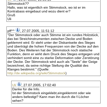
Stimmstock??
Hallo, was ist eigentlich ein Stimmstock, wo ist er im
Kontrabass eingebaut und wozu dient er?
Gruß
Uli
pff^^
, 27.07.2005, 11:51:12
"Der Stimmstock oder auch Stimme ist ein rundes Holzstück,
das bei Streichinstrumenten zwischen Decke und Boden
geklemmt wird. Er steht unter der Diskantseite des Steges
und überträgt die hohen Frequenzen von der Decke auf den
Boden. Des Weiteren hat der Stimmstock noch statische
Funktion, denn er wirkt dem Druck des Steges entgegen und
verhindert somit eine zu starke Deformation oder Zerstörung
der Decke. Der Stimmstock wird auch als "Seele" der Geige
bezeichnet, da seine richtige Stellung die Qualität des
Klanges bestimmt." (Quelle:
http://de.wikipedia.org/wiki/Stimmstock
)
Uli
, 27.07.2005, 17:02:40
Danke für die Info.
Ist der Stimmstock eingeklebt,eingeklemmt oder wie
anders befestigt? Kann man ihn durch die f-Löcher
sehen?