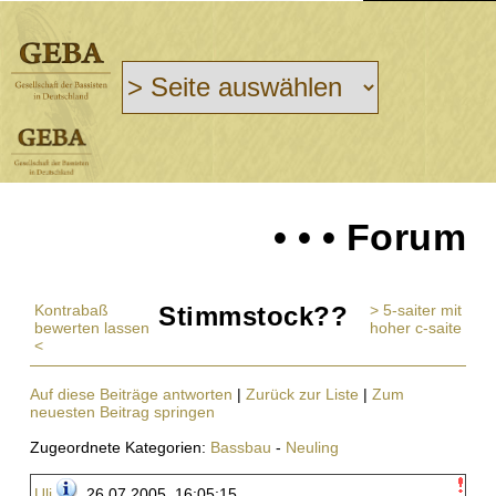
• • • Forum
Kontrabaß
Stimmstock??
> 5-saiter mit
bewerten lassen
hoher c-saite
<
Auf diese Beiträge antworten
|
Zurück zur Liste
|
Zum
neuesten Beitrag springen
Zugeordnete Kategorien:
Bassbau
-
Neuling
Uli
, 26.07.2005, 16:05:15