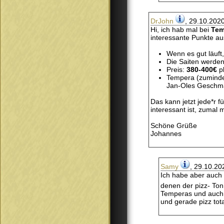
DrJohn
, 29.10.202
Hi, ich hab mal bei
Te
interessante Punkte au
Wenn es gut läuft,
Die Saiten werden
Preis:
380-400€
p
Tempera (zumindes
Jan-Oles Geschma
Das kann jetzt jede*r f
interessant ist, zumal
Schöne Grüße
Johannes
Samy
, 29.10.20
Ich habe aber auch 
denen der pizz- Ton 
Temperas und auch 
und gerade pizz tot