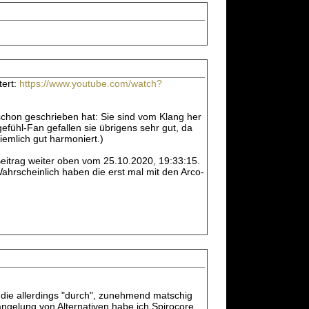
tert:
https://www.youtube.com/watch?
schon geschrieben hat: Sie sind vom Klang her
efühl-Fan gefallen sie übrigens sehr gut, da
iemlich gut harmoniert.)
Beitrag weiter oben vom 25.10.2020, 19:33:15.
ahrscheinlich haben die erst mal mit den Arco-
n die allerdings "durch", zunehmend matschig
mangelung von Alternativen habe ich Spirocore