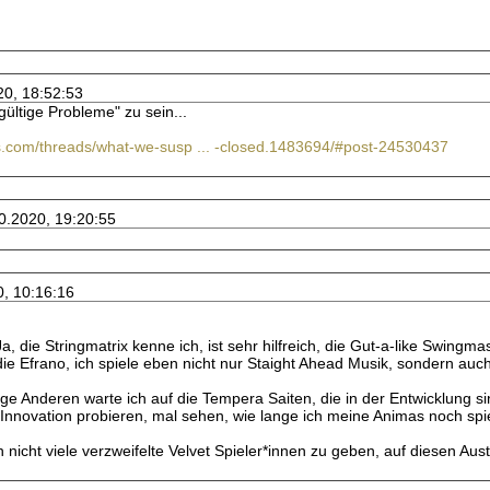
20, 18:52:53
ültige Probleme" zu sein...
ss.com/threads/what-we-susp ... -closed.1483694/#post-24530437
10.2020, 19:20:55
0, 10:16:16
Ja, die Stringmatrix kenne ich, ist sehr hilfreich, die Gut-a-like Swing
ie Efrano, ich spiele eben nicht nur Staight Ahead Musik, sondern au
ige Anderen warte ich auf die Tempera Saiten, die in der Entwicklung s
 Innovation probieren, mal sehen, wie lange ich meine Animas noch sp
ch nicht viele verzweifelte Velvet Spieler*innen zu geben, auf diesen Au