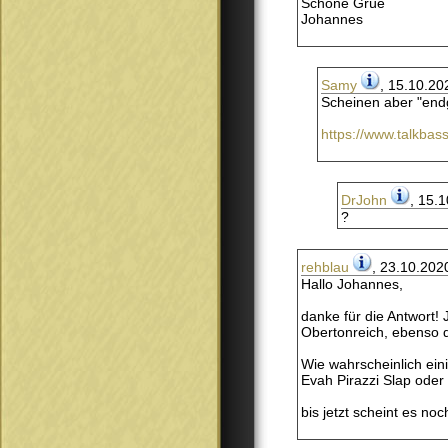
Schöne Grüe
Johannes
Samy
, 15.10.20
Scheinen aber "endg
https://www.talkba
DrJohn
, 15.
?
rehblau
, 23.10.202
Hallo Johannes,
danke für die Antwort! 
Obertonreich, ebenso d
Wie wahrscheinlich ein
Evah Pirazzi Slap oder
bis jetzt scheint es no