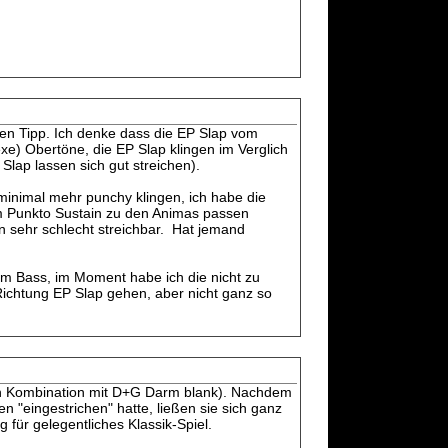
ißen Tipp. Ich denke dass die EP Slap vom
xe) Obertöne, die EP Slap klingen im Verglich
lap lassen sich gut streichen).
minimal mehr punchy klingen, ich habe die
im Punkto Sustain zu den Animas passen
n sehr schlecht streichbar. Hat jemand
em Bass, im Moment habe ich die nicht zu
 Richtung EP Slap gehen, aber nicht ganz so
A in Kombination mit D+G Darm blank). Nachdem
 "eingestrichen" hatte, ließen sie sich ganz
 für gelegentliches Klassik-Spiel.