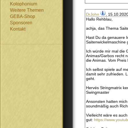
Kolophonium
Weitere Themen
DrJohn
, 15.10.202
GEBA-Shop
Hallo Rehblau,
Sponsoren
achja, das Thema Saite
Kontakt
Hast Du da genauere In
Saitenwickelmaschine g
Ich würde mir mal die 
Animas/Garbos recht 
die Animas. Vom Preis h
Ich selbst spiele auf 
damit sehr zufrieden. 
geht.
Hervés Stringmatrix ke
Swingmaster
Ansonsten hatten mich 
soundmäßig auch Ric
Vielleicht wäre es auc
gut:
https://www.yout