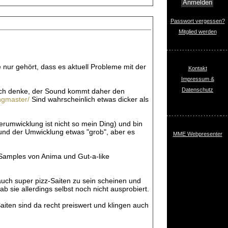
Passwort vergessen?
Mitglied werden
 nur gehört, dass es aktuell Probleme mit der
Kontakt
Impressum &
Datenschutz
 Ich denke, der Sound kommt daher den
ingmaster/
Sind wahrscheinlich etwas dicker als
erumwicklung ist nicht so mein Ding) und bin
rund der Umwicklung etwas "grob", aber es
MME Webpresenter
Samples von Anima und Gut-a-like
auch super pizz-Saiten zu sein scheinen und
b sie allerdings selbst noch nicht ausprobiert.
aiten sind da recht preiswert und klingen auch