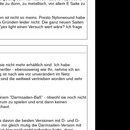
e zu dünn, zu metallisch, vor allem E Saite zu
len ist nicht so meins. Presto Nylonwound habe
n Gründen leider nicht. Die ganz neuen Saiten
Zyex light einen Versuch wert wäre? Ich frage
ie nicht mehr erhältlich sind. Ich habe
hertler - ebensowenig wie Ihr, nehme ich an.
 ist nach wie vor unverändert im Netz
sind die weltweit vertrieben worden und sehr
inem "Darmsaiten-Baß" - obwohl sie noch nicht
herum zu spielen und erst dann keinen
chaut.
es davon die beiden Versionen mit D- und G-
 mir gleich mutig die Darmsaiten-Version mit
rvé hier noch nicht gefunden hatte, denn