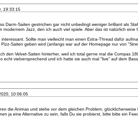
0, 19:33:15
ass Darm-Saiten gestrichen gar nicht unbedingt weniger brilliant als S
n modernem Jazz, den ich auch viel spiele. Aber das ist natürlich ein
 interessant. Sollte man vielleicht man einen Extra-Thread dafür aufma
 Pizz-Saiten geben wird (anfangs war auf der Homepage nur von "Strei
uch den Velvet-Saiten hinterher, weil ich total gerne mal die Compas 1
o echt vielversprechend und ich hatte sie auch mal "live" auf dem Bass
2020, 10:06:05
ahren die Animas und stehe vor dem gleichen Problem, glücklicherweise
en ja eine Alternative zu sein, falls Du sie probierst, bitte bitte ein Feed