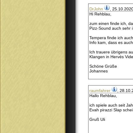
DrJohn
, 25.10.202
Hi Rehblau,
zum einen finde ich, d
Pizz-Sound auch sehr i
Tempera finde ich auch
Info kam, dass es auch
Ich trauere übrigens a
Klangen in Hervés Vide
Schöne Grüße
Johannes
raumfahrer
, 28.10.
Hallo Rehblau,
ich spiele auch seit J
Evah pirazzi Slap schein
Gruß Uli