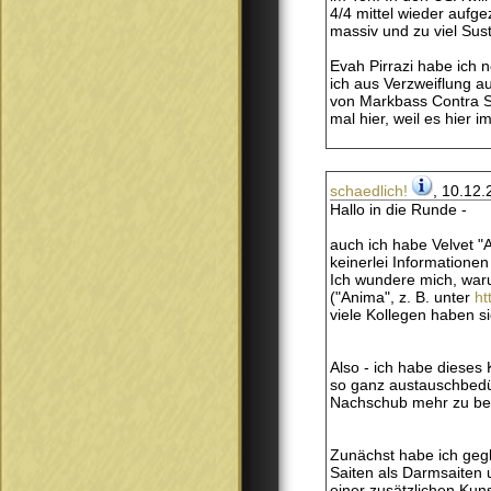
4/4 mittel wieder aufge
massiv und zu viel Sus
Evah Pirrazi habe ich 
ich aus Verzweiflung a
von Markbass Contra Ser
mal hier, weil es hier 
schaedlich!
, 10.12.
Hallo in die Runde -
auch ich habe Velvet "A
keinerlei Informationen
Ich wundere mich, waru
("Anima", z. B. unter
ht
viele Kollegen haben s
Also - ich habe dieses
so ganz austauschbedürf
Nachschub mehr zu bek
Zunächst habe ich gegl
Saiten als Darmsaiten 
einer zusätzlichen Kuns