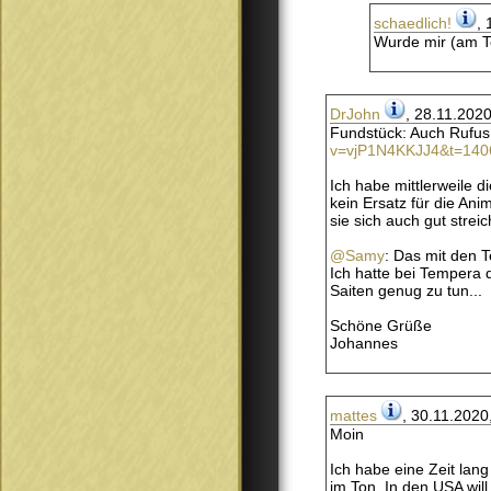
schaedlich!
,
Wurde mir (am Te
DrJohn
, 28.11.2020
Fundstück: Auch Rufus 
v=vjP1N4KKJJ4&t=140
Ich habe mittlerweile 
kein Ersatz für die An
sie sich auch gut stre
@Samy
: Das mit den 
Ich hatte bei Tempera 
Saiten genug zu tun...
Schöne Grüße
Johannes
mattes
, 30.11.2020
Moin
Ich habe eine Zeit lan
im Ton. In den USA will