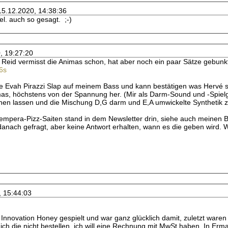
 15.12.2020, 14:38:36
l. auch so gesagt. ;-)
, 19:27:20
Reid vermisst die Animas schon, hat aber noch ein paar Sätze gebunk
6s
die Evah Pirazzi Slap auf meinem Bass und kann bestätigen was Hervé 
imas, höchstens von der Spannung her. (Mir als Darm-Sound und -Spielg
ichen lassen und die Mischung D,G darm und E,A umwickelte Synthetik z
Tempera-Pizz-Saiten stand in dem Newsletter drin, siehe auch meinen 
danach gefragt, aber keine Antwort erhalten, wann es die geben wird. W
, 15:44:03
g Innovation Honey gespielt und war ganz glücklich damit, zuletzt ware
 ich die nicht bestellen, ich will eine Rechnung mit MwSt haben. In Er