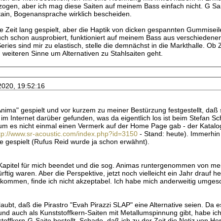
zogen, aber ich mag diese Saiten auf meinem Bass einfach nicht. G Sait
tain, Bogenansprache wirklich bescheiden.
ne Zeit lang gespielt, aber die Haptik von dicken gespannten Gummisei
uch schon ausprobiert, funktioniert auf meinem Bass aus verschiedene
ies sind mir zu elastisch, stelle die demnächst in die Markthalle. Ob 
im weiteren Sinne um Alternativen zu Stahlsaiten geht.
2020, 19:52:16
nima" gespielt und vor kurzem zu meiner Bestürzung festgestellt, daß s
 im Internet darüber gefunden, was da eigentlich los ist beim Stefan Sc
m es nicht einmal einen Vermerk auf der Home Page gab - der Katalog
tp://www.sr-acoustic.com/index.php?id=3150
- Stand: heute). Immerhin 
ie gespielt (Rufus Reid wurde ja schon erwähnt).
 Kapitel für mich beendet und die sog. Animas runtergenommen von me
tig waren. Aber die Perspektive, jetzt noch vielleicht ein Jahr drauf 
ommen, finde ich nicht akzeptabel. Ich habe mich anderweitig umges
aubt, daß die Pirastro "Evah Pirazzi SLAP" eine Alternative seien. Da 
und auch als Kunststoffkern-Saiten mit Metallumspinnung gibt, habe ich
toffkern-G-Saite bestellt. Schade, daß ich zu der Zeit die Notiz von He