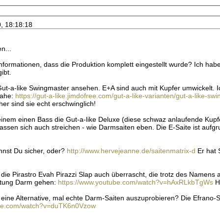
0, 18:18:18
n...
formationen, dass die Produktion komplett eingestellt wurde? Ich habe
ibt.
Gut-a-like Swingmaster ansehen. E+A sind auch mit Kupfer umwickelt.
nahe:
https://gut-a-like.jimdofree.com/gut-a-like-varianten/gut-a-like-sw
er sind sie echt erschwinglich!
meinem einen Bass die Gut-a-like Deluxe (diese schwaz anlaufende Kupf
Lassen sich auch streichen - wie Darmsaiten eben. Die E-Saite ist aufg
nnst Du sicher, oder?
http://www.hervejeanne.de/saitenmatrix-d
Er hat 
die Pirastro Evah Pirazzi Slap auch überrascht, die trotz des Namens 
htung Darm gehen:
https://www.youtube.com/watch?v=hAxRLkbTgWs
Ha
h eine Alternative, mal echte Darm-Saiten auszuprobieren? Die Efrano-S
ube.com/watch?v=duTK6n0Vzow