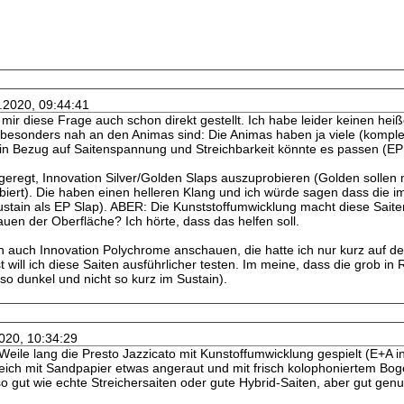
0.2020, 09:44:41
 mir diese Frage auch schon direkt gestellt. Ich habe leider keinen he
 besonders nah an den Animas sind: Die Animas haben ja viele (komple
 in Bezug auf Saitenspannung und Streichbarkeit könnte es passen (EP S
geregt, Innovation Silver/Golden Slaps auszuprobieren (Golden sollen 
biert). Die haben einen helleren Klang und ich würde sagen dass die 
tain als EP Slap). ABER: Die Kunststoffumwicklung macht diese Saite
uen der Oberfläche? Ich hörte, dass das helfen soll.
ch auch Innovation Polychrome anschauen, die hatte ich nur kurz auf d
will ich diese Saiten ausführlicher testen. Im meine, dass die grob in
so dunkel und nicht so kurz im Sustain).
2020, 10:34:29
Weile lang die Presto Jazzicato mit Kunstoffumwicklung gespielt (E+
eich mit Sandpapier etwas angeraut und mit frisch kolophoniertem Bogen
so gut wie echte Streichersaiten oder gute Hybrid-Saiten, aber gut genug