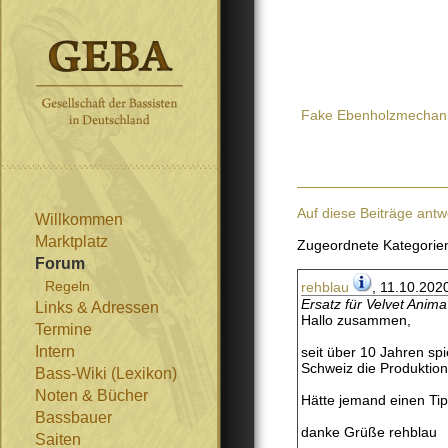
Fake Ebenholzmechan
Auf diese Beiträge antw
Willkommen
Marktplatz
Zugeordnete Kategorie
Forum
Regeln
rehblau
, 11.10.202
Ersatz für Velvet Anima
Links & Adressen
Hallo zusammen,
Termine
Intern
seit über 10 Jahren spi
Schweiz die Produktion 
Bass-Wiki (Lexikon)
Noten & Bücher
Hätte jemand einen Tip
Bassbauer
danke Grüße rehblau
Saiten