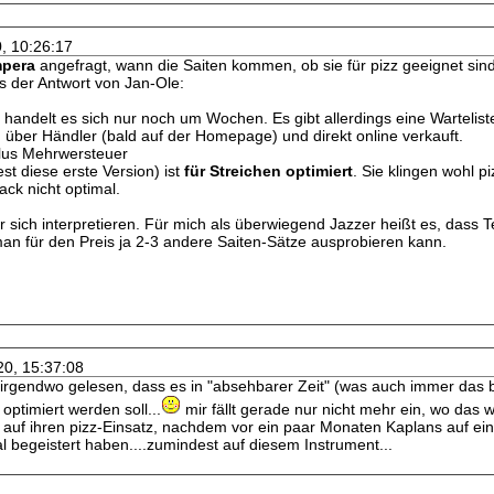
0, 10:26:17
mpera
angefragt, wann die Saiten kommen, ob sie für pizz geeignet sind
s der Antwort von Jan-Ole:
 handelt es sich nur noch um Wochen. Es gibt allerdings eine Wartelist
 über Händler (bald auf der Homepage) und direkt online verkauft.
lus Mehrwersteuer
t diese erste Version) ist
für Streichen optimiert
. Sie klingen wohl p
ck nicht optimal.
ür sich interpretieren. Für mich als überwiegend Jazzer heißt es, dass 
 man für den Preis ja 2-3 andere Saiten-Sätze ausprobieren kann.
20, 15:37:08
irgendwo gelesen, dass es in "absehbarer Zeit" (was auch immer das 
optimiert werden soll...
mir fällt gerade nur nicht mehr ein, wo das w
auf ihren pizz-Einsatz, nachdem vor ein paar Monaten Kaplans auf ei
al begeistert haben....zumindest auf diesem Instrument...