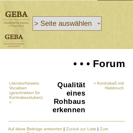
• • • Forum
Literaturhinweis:
Qualität
> Kontrabaß mit
Vocalisen
Halsbruch
eines
(geschrieben für
Kontrabasstuben)
Rohbaus
<
erkennen
Auf diese Beiträge antworten
|
Zurück zur Liste
|
Zum