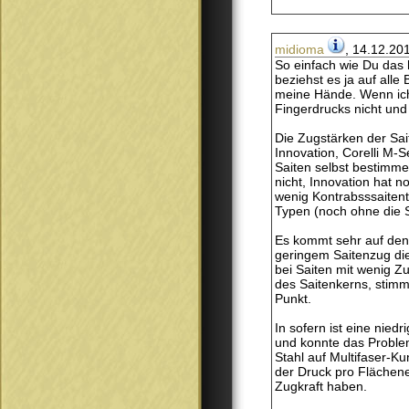
midioma
, 14.12.20
So einfach wie Du das h
beziehst es ja auf alle
meine Hände. Wenn ich 
Fingerdrucks nicht und
Die Zugstärken der Sait
Innovation, Corelli M-
Saiten selbst bestimmen.
nicht, Innovation hat n
wenig Kontrabsssaiten
Typen (noch ohne die S
Es kommt sehr auf den 
geringem Saitenzug die
bei Saiten mit wenig Z
des Saitenkerns, stimm
Punkt.
In sofern ist eine nied
und konnte das Problem
Stahl auf Multifaser-Ku
der Druck pro Flächene
Zugkraft haben.