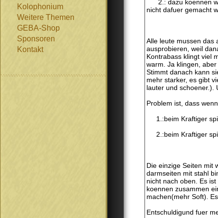
2.: dazu koennen wir 
Kolophonium
nicht dafuer gemacht 
Weitere Themen
GEBA-Shop
Sponsoren
Alle leute mussen das 
ausprobieren, weil dan
Kontakt
Kontrabass klingt viel 
warm. Ja klingen, aber
Stimmt danach kann si
mehr starker, es gibt v
lauter und schoener.).
Problem ist, dass wenn
1.:beim Kraftiger spiel
2.:beim Kraftiger spie
Die einzige Seiten mit
darmseiten mit stahl b
nicht nach oben. Es ist 
koennen zusammen eine 
machen(mehr Soft). Es i
Entschuldigund fuer me