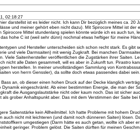
11, 02:18:27
ier darstellst ist es leider nicht. Ich kann Dir bezüglich meines ca. 20
 Bässe und meiner gehört eben nicht dazu). Mit Spirocore Mittel ist der 
Spirocore Mittel stundenlang spielen könnte würde ich es auch tun, l
 das hohe C ist (weil sehr dünn) nochmal etwas heftiger für meine Hä
entypen und Hersteller unterscheiden sich schon recht stark. Es gibt se
Serie und viele Darmsaiten) mit wenig Zugkraft. Bei manchen Darmsai
 Viele Saitenhersteller veröffentlichen die Zugstärken ihrer Saiten. Leid
och nicht alle Daten gesammelt, will es aber in Zukunft tun. Pirastro ka
typen herstellen. In meiner unvollständigen Sammlung von Kontrabsss
aiten von herrn Genssler), da sollte doch etwas passendes dabei sein.
Bass an, ob dieser einen hohen Druck auf der Decke klanglich verträgt
 Dynamik eingeschränkt. Ab einer bestimmten Energie, die man der Sai
ugkraft die Ausgangslautstärke nicht oder kaum noch. Das ist sicher a
t als grober Anhaltspunkt aber. Das mit dem Verstimmen der Saite bei 
rigere Saitenstärke kein Allheilmittel. Ich hatte Probleme mit hohem Dr
 auch nicht mit leichteren (und damit noch dünneren Saiten) lösen. Da
nststoffkern umgestiegen (Darm hätte es auch getan, wollte ich aber ers
inheit geringer. Problem gelöst. Die Saiten dürften für meinen Gesc