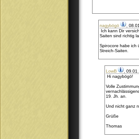
nagybögö
, 08.0
Ich kann Dir versi
Saiten sind richtig 
Spirocore habe ich 
Streich-Saiten.
LowB
, 09.01
Hi nagybögö!
Volle Zustimmung
vernachlässigend
19. Jh. an.
Und nicht ganz n
Grüße
Thomas