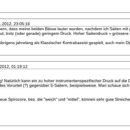
1.2012, 23:05:16
chern, dass meine beiden Bässe lauter wurden, nachdem ich Saiten mi
laut, trotz (oder gerade) geringem Druck. Hoher Saitendruck = grössere 
übrigens jahrelang als Klassischer Kontrabassist gespielt, auch mein 
.2012, 01:19:12
! Natürlich kann ein zu hoher instrumentenspezifischer Druck auf die 
es Vorurteil (?) gegenüber 5-Saitern, beispielsweise. Man schaue sich
eue Spirocore, bes. die "weich" und "mittel", können sehr gute Streiche