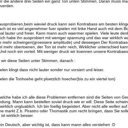
die andere drei Seiten ein ganz Ton unten Stimmen. Daran muss mann
wuerden.
ausprobieren,beim wieviel druck kann sein Kontrabass am besten klinge
ach ist es viel angenehmer fuer spielen mit linke Hand auch mit dem Bo
mal lauter und freier. Kann mann auch waermer spielen. Viele leute den
 ich habe ihn ausprobiert mit weniger spannung und das war wirklich 
e mehr schwingen(groessere amplitude) und deswegen Der Kontrabass 
iel mehr obertoenen, der Ton ist mehr reich, Wirklicher unterschied kan
 Und noch ein vorteil. Mit weniger druck wir koennen unsere Kontraba
 wir diese Seiten unter Stimmen, danach :
en klingt dass nicht lauter sonder nur vorsiert und leiser.
len die Tonhoehe geht ploetzlich hoecher(bis zu ein viertel ton)
 welche habe ich alle diese Problemen entfernen sind die Seiten von G
indung. Mann kann bestellen soviel druck wie er will. Diese Seite schwi
wirklich ungluablich. Ich bin foellig begeistert. Aber nicht alle wollen a
markt Z.b. Pirastro oder Thomastik zum recht bringen, dass Sie soll
st wirklich besser.
in Deutsch, aber wichtig ist, dass kann mann alles verstehen :D