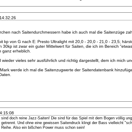
 14:32:26
hen nach Saitendurchmessern habe ich auch mal die Saitenzüge zahlre
 kp von G nach E: Presto Ultralight mit 20,0 - 20,0 - 21,0 - 23,5; härste
n 30kp ist zwar ein guter Mittelwert für Saiten, die ich im Bereich "etwa
ch ganz erheblich.
 wieder vieles sehr ausführlich und richtig dargestellt, dem ich mich 
Mark werde ich mal die Saitenzugwerte der Saitendatenbank hinzufüge
Daten.
14:15:08
ind doch reine Jazz-Saiten! Die sind für das Spiel mit dem Bogen völlig unge
 getrennt. Und ohne eine gewissen Saitendruck klingt der Bass vielleicht "schö
en Reihe. Also ein bißchen Power muss schon sein!