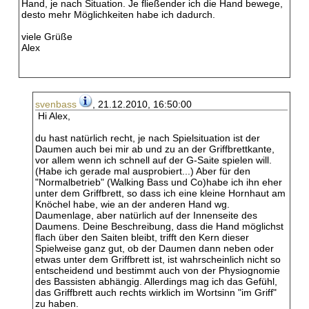
Hand, je nach Situation. Je fließender ich die Hand bewege,
desto mehr Möglichkeiten habe ich dadurch.
viele Grüße
Alex
svenbass
, 21.12.2010, 16:50:00
Hi Alex,
du hast natürlich recht, je nach Spielsituation ist der
Daumen auch bei mir ab und zu an der Griffbrettkante,
vor allem wenn ich schnell auf der G-Saite spielen will.
(Habe ich gerade mal ausprobiert...) Aber für den
"Normalbetrieb" (Walking Bass und Co)habe ich ihn eher
unter dem Griffbrett, so dass ich eine kleine Hornhaut am
Knöchel habe, wie an der anderen Hand wg.
Daumenlage, aber natürlich auf der Innenseite des
Daumens. Deine Beschreibung, dass die Hand möglichst
flach über den Saiten bleibt, trifft den Kern dieser
Spielweise ganz gut, ob der Daumen dann neben oder
etwas unter dem Griffbrett ist, ist wahrscheinlich nicht so
entscheidend und bestimmt auch von der Physiognomie
des Bassisten abhängig. Allerdings mag ich das Gefühl,
das Griffbrett auch rechts wirklich im Wortsinn "im Griff"
zu haben.