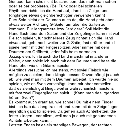
Genauer kann ichs nicht beschreiben, das muß man sehen
oder selber probieren. (Bei Funk oder bei schnellen
Rhythmen richte ich die Hand auf, damit ich Zeige- und
Ringfinger etwas gleichberechtigter verwenden kann)
Fürs Solo bleibt der Daumen auch da, die Hand geht aber
etwas weiter Richtung G-Saite, um über die Saiten zu
kommen. Für langsamere bzw. "erdigere" Soli bleibt die
Hand flach über den Saiten und der Zeigefinger kann mit viel
Fleisch spielen, für schnelleres Zeug richtet sich die Hand
etwas auf, geht noch weiter zur G-Saite, fast drüber und ich
spiele mehr mit den Fingerspitzen. Aber immer mit dem
Daumen am Griffbrett, jedenfalls beim normalen
Jazzspielen. Ich brauch die Hand manchmal in anderer
Weise, dann spiele ich auch mit dem Daumen und halte die
Hand eher wie ein Gitarrenspieler.
Allerdings versuche ich meistens, mit soviel Fleisch wie
möglich zu spielen, dann klingts besser. Davon hängt ja auch
ab, wie weit man mit dem Daumen arbeitet. Ich würde nie so
spielen, wie es Sven vorschlägt, kann mir aber vorstellen,
daß es ziemlich gut klingt, weil er wahrscheinlich meistens
mit fast zwei Fingergliedern spielt... (Kann man das irgendwo
hören, Sven?)
Es kommt auch drauf an, wie schnell Du mit einem Finger
bist. Ich hab das lang trainiert und kann mit dem Zeigefinger
eigentlich ganz fix spielen. Da gehen auch Achtelketten, die
fetter klingen - vor allem, weil man ja auch mit gebundenen
Achteln arbeiten kann...
Letzten Endes ist es ein ständiges Bewegen, der rechten