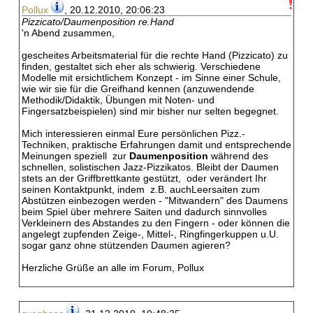
Pollux
, 20.12.2010, 20:06:23
Pizzicato/Daumenposition re.Hand
'n Abend zusammen,
gescheites Arbeitsmaterial für die rechte Hand (Pizzicato) zu
finden, gestaltet sich eher als schwierig. Verschiedene
Modelle mit ersichtlichem Konzept - im Sinne einer Schule,
wie wir sie für die Greifhand kennen (anzuwendende
Methodik/Didaktik, Übungen mit Noten- und
Fingersatzbeispielen) sind mir bisher nur selten begegnet.
Mich interessieren einmal Eure persönlichen Pizz.-
Techniken, praktische Erfahrungen damit und entsprechende
Meinungen speziell zur
Daumenposition
während des
schnellen, solistischen Jazz-Pizzikatos. Bleibt der Daumen
stets an der Griffbrettkante gestützt, oder verändert Ihr
seinen Kontaktpunkt, indem z.B. auchLeersaiten zum
Abstützen einbezogen werden - "Mitwandern" des Daumens
beim Spiel über mehrere Saiten und dadurch sinnvolles
Verkleinern des Abstandes zu den Fingern - oder können die
angelegt zupfenden Zeige-, Mittel-, Ringfingerkuppen u.U.
sogar ganz ohne stützenden Daumen agieren?
Herzliche Grüße an alle im Forum, Pollux