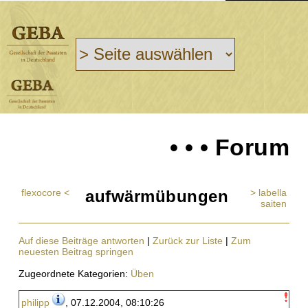
• • • Forum
flexocore <
aufwärmübungen
> labella
saiten
Auf diese Beiträge antworten
|
Zurück zur Liste
|
Zum
neuesten Beitrag springen
Zugeordnete Kategorien:
Üben
philipp
, 07.12.2004, 08:10:26