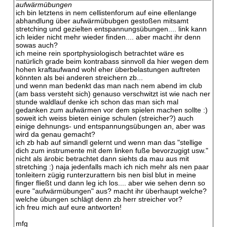
aufwärmübungen
ich bin letztens in nem cellistenforum auf eine ellenlange
abhandlung über aufwärmübubgen gestoßen mitsamt
stretching und gezielten entspannungsübungen.... link kann
ich leider nicht mehr wieder finden.... aber macht ihr denn
sowas auch?
ich meine rein sportphysiologisch betrachtet wäre es
natürlich grade beim kontrabass sinnvoll da hier wegen dem
hohen kraftaufwand wohl eher überbelastungen auftreten
könnten als bei anderen streichern zb...
und wenn man bedenkt das man nach nem abend im club
(am bass versteht sich) genauso verschwitzt ist wie nach ner
stunde waldlauf denke ich schon das man sich mal
gedanken zum aufwärmen vor dem spielen machen sollte :)
soweit ich weiss bieten einige schulen (streicher?) auch
einige dehnungs- und entspannungsübungen an, aber was
wird da genau gemacht?
ich zb hab auf simandl gelernt und wenn man das "stellige
dich zum instrumente mit dem linken fuße bevorzugigt usw."
nicht als ärobic betrachtet dann siehts da mau aus mit
stretching :) naja jedenfalls mach ich nich mehr als nen paar
tonleitern zügig runterzurattern bis nen bisl blut in meine
finger fließt und dann leg ich los.... aber wie sehen denn so
eure "aufwärmübungen" aus? macht ihr überhaupt welche?
welche übungen schlägt denn zb herr streicher vor?
ich freu mich auf eure antworten!
mfg