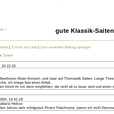
der <
gute Klassik-Saiten
orten
|
Zurück zur Liste
|
Zum neuesten Beitrag springen
n:
Saiten
, 20:22:25
Beethoven Klvier-Konzert, und zwar auf Thomastik Saiten. Lange Töne kl
he, ich kriege fast einen Anfall...
en könnt ihr mir denn empfehlen, die nicht all zu teuer sind und eine
2004, 14:41:18
ddario Helicor.
vielen Jahren sehr erfolgreich Pirstro Flatchrome. (wenn ich nicht Darms