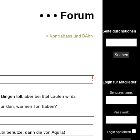
• • • Forum
Seite durchsuchen
> Kontrabass und BAhn
Login für Mitglieder
Benutzername:
ingen toll, aber bei 8tel Läufen wirds
n dunklen, warmen Ton haben?
Passwort:
aitn benutze, dann die von Aquila)
Login speichern