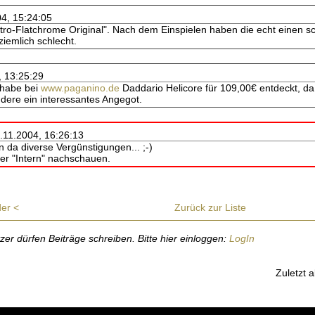
04, 15:24:05
astro-Flatchrome Original". Nach dem Einspielen haben die echt einen 
ziemlich schlecht.
, 13:25:29
h habe bei
www.paganino.de
Daddario Helicore für 109,00€ entdeckt, da
andere ein interessantes Angegot.
5.11.2004, 16:26:13
n da diverse Vergünstigungen... ;-)
ter "Intern" nachschauen.
der <
Zurück zur Liste
r dürfen Beiträge schreiben. Bitte hier einloggen:
LogIn
Zuletzt a