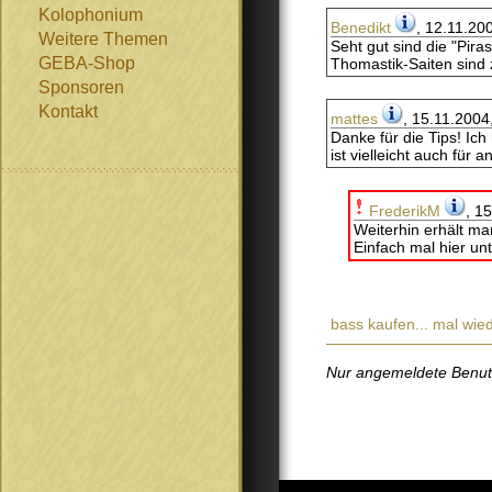
Kolophonium
Benedikt
, 12.11.20
Weitere Themen
Seht gut sind die "Pir
GEBA-Shop
Thomastik-Saiten sind 
Sponsoren
Kontakt
mattes
, 15.11.2004
Danke für die Tips! Ic
ist vielleicht auch für 
FrederikM
, 1
Weiterhin erhält ma
Einfach mal hier un
bass kaufen... mal wie
Nur angemeldete Benutze