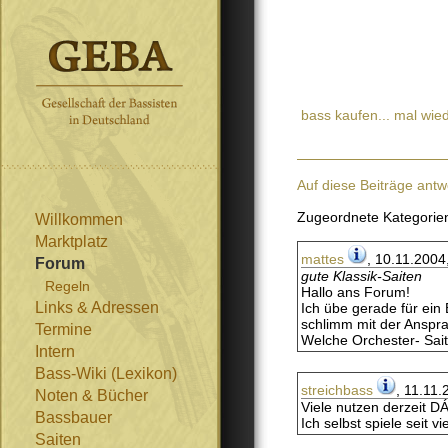
bass kaufen... mal wie
Auf diese Beiträge antw
Zugeordnete Kategorie
Willkommen
Marktplatz
mattes
, 10.11.2004
Forum
gute Klassik-Saiten
Regeln
Hallo ans Forum!
Links & Adressen
Ich übe gerade für ein 
schlimm mit der Ansprac
Termine
Welche Orchester- Sait
Intern
Bass-Wiki (Lexikon)
streichbass
, 11.11.
Noten & Bücher
Viele nutzen derzeit DÁ
Bassbauer
Ich selbst spiele seit 
Saiten