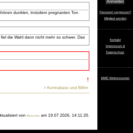
schönen dunklen, trotzdem pregnanten Ton.
Passwort vergessen?
Mitglied werden
 fiel die Wahl dann nicht mehr so schwer. Das
Kontakt
Impressum &
Datenschutz
MME Webpresenter
> Kontrabass und BAhn
ktualisiert von
am 19.07.2026, 14:11:20.
Besucher