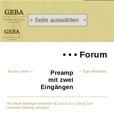
• • • Forum
Suche Lehrer <
Preamp
> Tiger-Minibass
mit zwei
Eingängen
Auf diese Beiträge antworten
|
Zurück zur Liste
|
Zum
neuesten Beitrag springen