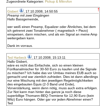
Zugeordnete Kategorien:
Pickup & Mikrofon
Gisbert
, 17.10.2008, 14:50:55
Preamp mit zwei Eingängen
Hallo Bassgemeinde,
wer weiß einen Preamp, Equalizer oder Ähnliches, bei dem
ich getrennt zwei Tonabnehmer ( magnetisch + Piezo)
einspeisen, dann mischen, und als ein Signal an meine Amp
weitergeben kann.
Dank im vorraus.
Ted Harbeck
, 17.10.2008, 15:13:11
Hallo Gisbert,
wäre es nicht das Einfachste, sich so einen kleinen
Fünfkanalmischer für 30-50 Euro zu kaufen und die Signale
zu mischen? Ich habe das vor Umbau meines EUB auch so
gemacht und war ziemlich zufrieden. Dies ist dann allerdings
nur eine Mischung mit den jeweiligen Regelmöglichkeiten
des eingebauten Equis (2-3 Band und Ende),
Vorverstärkung, wenn denn nötig, muss auch extra erfolgen.
Zur Not kann man hinter das ganze ja noch diese
superbillige Thomann-BEQ-Tremiene für 12,90 Euro (kein
Witz) Euro hängen. Oder gar vor jeden Abnehmer einen?
Ted