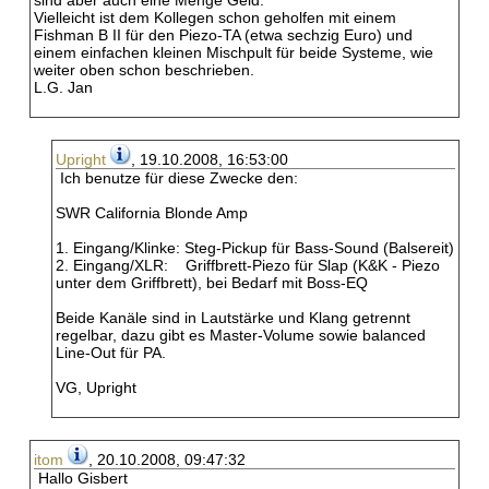
sind aber auch eine Menge Geld.
Vielleicht ist dem Kollegen schon geholfen mit einem
Fishman B II für den Piezo-TA (etwa sechzig Euro) und
einem einfachen kleinen Mischpult für beide Systeme, wie
weiter oben schon beschrieben.
L.G. Jan
Upright
, 19.10.2008, 16:53:00
Ich benutze für diese Zwecke den:
SWR California Blonde Amp
1. Eingang/Klinke: Steg-Pickup für Bass-Sound (Balsereit)
2. Eingang/XLR: Griffbrett-Piezo für Slap (K&K - Piezo
unter dem Griffbrett), bei Bedarf mit Boss-EQ
Beide Kanäle sind in Lautstärke und Klang getrennt
regelbar, dazu gibt es Master-Volume sowie balanced
Line-Out für PA.
VG, Upright
itom
, 20.10.2008, 09:47:32
Hallo Gisbert