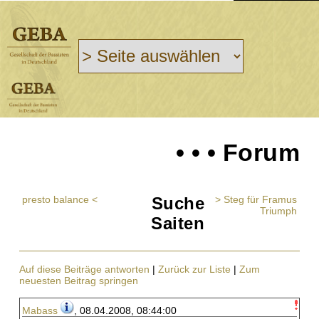
• • • Forum
presto balance <
Suche
> Steg für Framus
Triumph
Saiten
Auf diese Beiträge antworten
|
Zurück zur Liste
|
Zum
neuesten Beitrag springen
Mabass
, 08.04.2008, 08:44:00