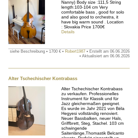
Nanny) Body size :111,5 String
length:103-104 cm Very
comfortable bass , good for solo
and also good to orchestra, it
have big warm sound . Location
: Slovakia Price 1700€
Details
siehe Beschreibung • 1700 € •
Robert1987
• Erstellt am 06.06.2026
• Aktualisiert am 06.06.2026
Alter Tschechischer Kontrabass
Alter Tschechischer Kontrabass
zu verkaufen. Professionelles
Instrument für Klassik und für
Jazz gleichermaßen geeignet.
Es wurde im Jahr 2021 von Béla
Hegyesi vollständig renoviert.
Neuer Bassbalken, neuer Hals,
Griffbrett, Steg, Stachel. 103 cm
schwingende
Saitenlänge,Thomastik Belcanto
elcanto, Perfekt eingestellt un...