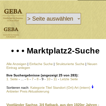
• • • Marktplatz2-Suche
Alle Anzeigen
|
Einfache Suche
|
Strukturierte Suche
|
Neuen
Eintrag anlegen
Ihre Suchergebnisse (angezeigt 25 von 283):
1. Seite
- ... -
6
-
7
-
8
- 9 -
10
-
11
-
Letzte Seite
Sortieren nach:
Kategorie
Titel
Standort (Ort)
Art (intern)
Anbieter
Preis
Aktualisierung
Vogtländer Sachse, 3/4 flatback, aus den 1920er Jahren -