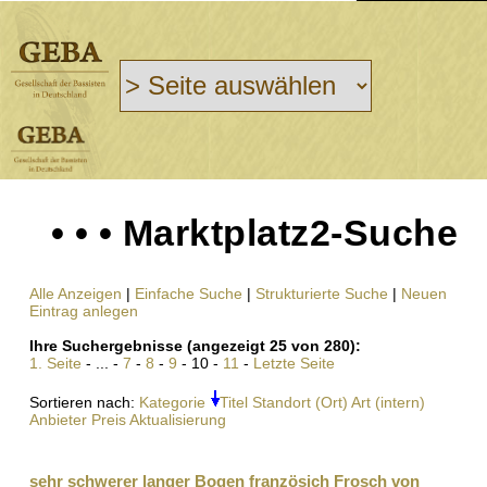
• • • Marktplatz2-Suche
Alle Anzeigen
|
Einfache Suche
|
Strukturierte Suche
|
Neuen
Eintrag anlegen
Ihre Suchergebnisse (angezeigt 25 von 280):
1. Seite
- ... -
7
-
8
-
9
- 10 -
11
-
Letzte Seite
Sortieren nach:
Kategorie
Titel
Standort (Ort)
Art (intern)
Anbieter
Preis
Aktualisierung
sehr schwerer langer Bogen französich Frosch von