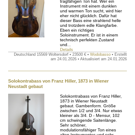
tragfähigen Ton hat. Wer ein
Instrument mit einem dunklen
und warmen Ton sucht, wird hier
eher nicht glücklich. Dafür hat
dieser Bass eine strahlend helle
und trotzdem edle Klangfarbe.
Eben ein richtiges
Soloinstrument. Er ist in einem
technisch perfekten Zustand
und...
Details
Deutschland 15569 Woltersdorf • 23500 € •
Wodobasso
• Erstellt
am 24.01.2026 • Aktualisiert am 24.01.2026
Solokontrabass von Franz Hiller, 1873 in Wiener
Neustadt gebaut
Solokontrabass von Franz Hiller,
1873 in Wiener Neustadt
gebaut. Gambenform. Größe
zwischen 1/2 und 3/4. Nur etwas
kleiner als 3/4. D - Mensur, 102
cm schwingende Saitenlänge.
Sehr schöner,
modulationsfähiger Ton eines
alten Instrumentes und sehr