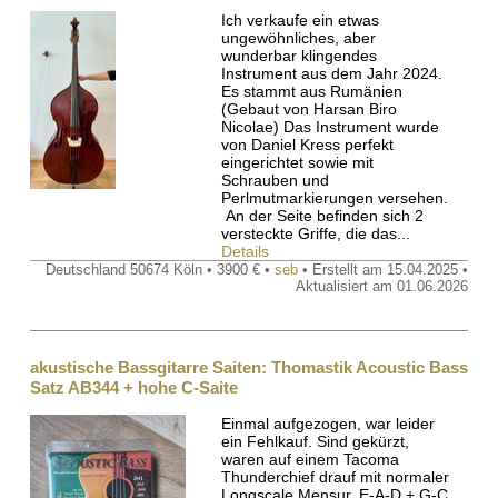
Ich verkaufe ein etwas
ungewöhnliches, aber
wunderbar klingendes
Instrument aus dem Jahr 2024.
Es stammt aus Rumänien
(Gebaut von Harsan Biro
Nicolae) Das Instrument wurde
von Daniel Kress perfekt
eingerichtet sowie mit
Schrauben und
Perlmutmarkierungen versehen.
An der Seite befinden sich 2
versteckte Griffe, die das...
Details
Deutschland 50674 Köln • 3900 € •
seb
• Erstellt am 15.04.2025 •
Aktualisiert am 01.06.2026
akustische Bassgitarre Saiten: Thomastik Acoustic Bass
Satz AB344 + hohe C-Saite
Einmal aufgezogen, war leider
ein Fehlkauf. Sind gekürzt,
waren auf einem Tacoma
Thunderchief drauf mit normaler
Longscale Mensur. E-A-D + G-C