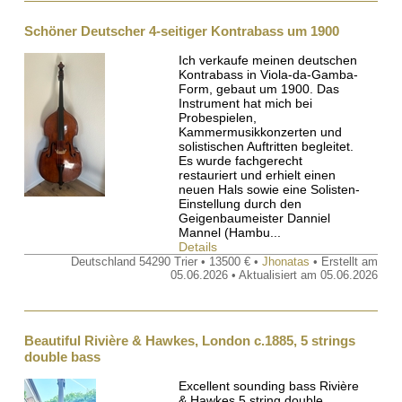
Schöner Deutscher 4-seitiger Kontrabass um 1900
Ich verkaufe meinen deutschen
Kontrabass in Viola-da-Gamba-
Form, gebaut um 1900. Das
Instrument hat mich bei
Probespielen,
Kammermusikkonzerten und
solistischen Auftritten begleitet.
Es wurde fachgerecht
restauriert und erhielt einen
neuen Hals sowie eine Solisten-
Einstellung durch den
Geigenbaumeister Danniel
Mannel (Hambu...
Details
Deutschland 54290 Trier • 13500 € •
Jhonatas
• Erstellt am
05.06.2026 • Aktualisiert am 05.06.2026
Beautiful Rivière & Hawkes, London c.1885, 5 strings
double bass
Excellent sounding bass Rivière
& Hawkes 5 string double