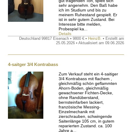
gut tragenden Ton, spielt sich
sehr angenehm. Den Baß habe
ich im Studium und bis zu
meinem Ruhestand gespielt. Er
ist in sehr gutem Zustand. Bei
Interesse bitte melden,
Probespiel ka...
Details
Deutschland 99817 Eisenach • 9800 € •
HeinzB.
• Erstellt am
25.05.2026 • Aktualisiert am 09.06.2026
4-saitger 3/4 Kontrabass
Zum Verkauf steht ein 4-saitiger
3/4 Kontrabass mit flachem ,
gleichmäßig schön geflammten
Ahorn-Boden, gleichmäßig
gewachsener Fichten-Decke,
ohne Randüberstand,
bernsteinfarben lackiert,
französische Messing-
Einzelmechanik mit
zierschrauben, schwingende
Saitenlänge 105 cm, in gutem
reparierten Zustand. ca. 100
Jahre a...