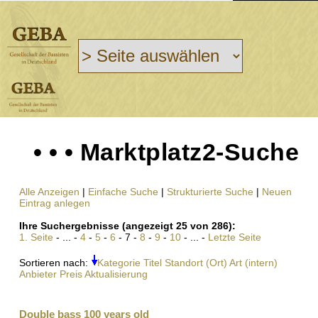
• • • Marktplatz2-Suche
Alle Anzeigen
|
Einfache Suche
|
Strukturierte Suche
|
Neuen
Eintrag anlegen
Ihre Suchergebnisse (angezeigt 25 von 286):
1. Seite
- ... -
4
-
5
-
6
- 7 -
8
-
9
-
10
- ... -
Letzte Seite
Sortieren nach:
Kategorie
Titel
Standort (Ort)
Art (intern)
Anbieter
Preis
Aktualisierung
Double bass 100 years old