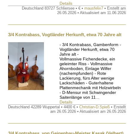
Details
Deutschland 83727 Schliersee • € •
mausfelix7
• Erstellt am
26.05.2026 • Aktualisiert am 11.06.2026
3/4 Kontrabass, Vogtländer Herkunft, etwa 70 Jahre alt
- 3/4 Kontrabass, Gambenform -
Vogtländer Herkunft, etwa 70
Jahre alt -
Vollmassive Fichendecke, ein
geleimter Riss - Vollmassive
Ahornboden, Einlage Wilfer
(nachempfunden) - Rote
Lackierung, fürs Alter wenige
Lackschäden - Guterhaltene
Plattenmechanik mit Holzwirbeln
- D-Mensur mit Schwingender
Saitenlänge von 11...
Details
Deutschland 42289 Wuppertal • 4400 € •
Christian-D.Spieß
• Erstellt
am 26.05.2026 • Aktualisiert am 26.05.2026
3/4 Kontrabass, von Geigenbau-Meister Kasak (Velbert)