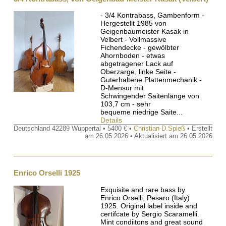
- 3/4 Kontrabass, Gambenform -
Hergestellt 1985 von
Geigenbaumeister Kasak in
Velbert - Vollmassive
Fichendecke - gewölbter
Ahornboden - etwas
abgetragener Lack auf
Oberzarge, linke Seite -
Guterhaltene Plattenmechanik -
D-Mensur mit
Schwingender Saitenlänge von
103,7 cm - sehr
bequeme niedrige Saite...
Details
Deutschland 42289 Wuppertal • 5400 € •
Christian-D.Spieß
• Erstellt
am 26.05.2026 • Aktualisiert am 26.05.2026
Enrico Orselli 1925
Exquisite and rare bass by
Enrico Orselli, Pesaro (Italy)
1925. Original label inside and
certifcate by Sergio Scaramelli.
Mint condiitons and great sound