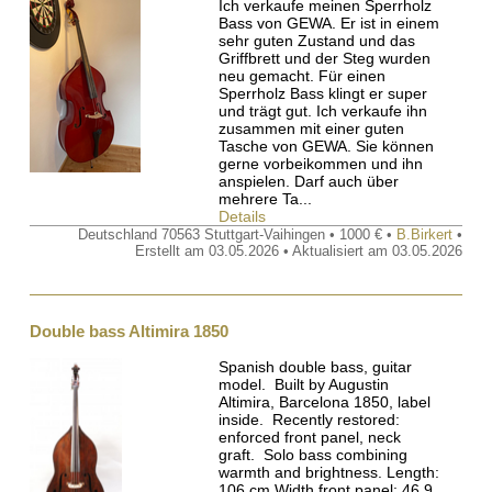
Ich verkaufe meinen Sperrholz
Bass von GEWA. Er ist in einem
sehr guten Zustand und das
Griffbrett und der Steg wurden
neu gemacht. Für einen
Sperrholz Bass klingt er super
und trägt gut. Ich verkaufe ihn
zusammen mit einer guten
Tasche von GEWA. Sie können
gerne vorbeikommen und ihn
anspielen. Darf auch über
mehrere Ta...
Details
Deutschland 70563 Stuttgart-Vaihingen • 1000 € •
B.Birkert
•
Erstellt am 03.05.2026 • Aktualisiert am 03.05.2026
Double bass Altimira 1850
Spanish double bass, guitar
model. Built by Augustin
Altimira, Barcelona 1850, label
inside. Recently restored:
enforced front panel, neck
graft. Solo bass combining
warmth and brightness. Length:
106 cm Width front panel: 46,9