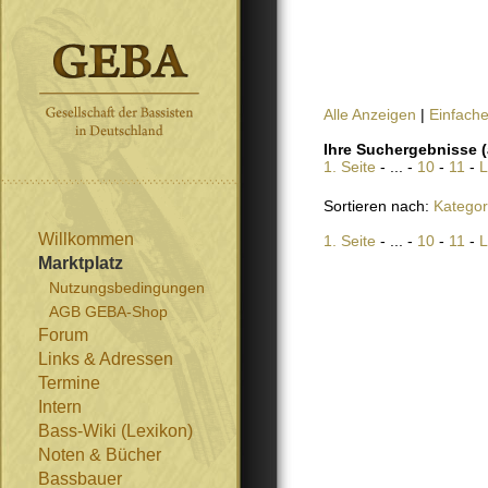
Alle Anzeigen
|
Einfach
Ihre Suchergebnisse (
1. Seite
- ... -
10
-
11
-
L
Sortieren nach:
Kategor
Willkommen
1. Seite
- ... -
10
-
11
-
L
Marktplatz
Nutzungsbedingungen
AGB GEBA-Shop
Forum
Links & Adressen
Termine
Intern
Bass-Wiki (Lexikon)
Noten & Bücher
Bassbauer