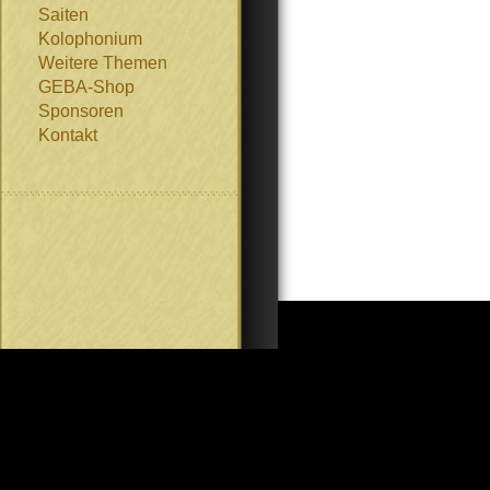
Saiten
Kolophonium
Weitere Themen
GEBA-Shop
Sponsoren
Kontakt