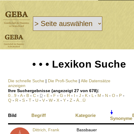
• • • Lexikon Suche
Die schnelle Suche
|
Die Profi-Suche
|
Alle Datensätze
anzeigen
Ihre Suchergebnisse (angezeigt 27 von 678):
0...9
-
A
-
B
-
C
-
D
-
E
-
F
-
G
-
H
-
I
-
J
-
K
-
L
-
M
-
N
-
O
-
P
-
Q
-
R
-
S
-
T
-
U
-
V
-
W
-
X
-
Y
-
Z
-
Ä...Ü
Bild
Begriff
Kategorie
Synonyme
Dittrich, Frank
Bassbauer