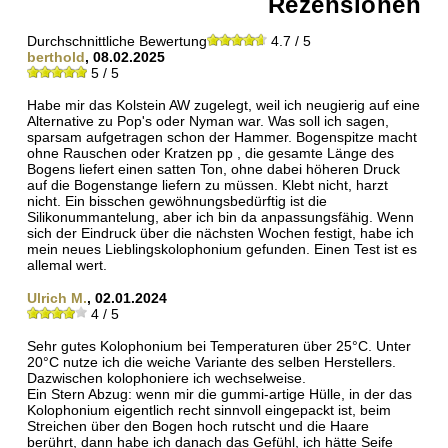
Rezensionen
Durchschnittliche Bewertung
4.7 / 5
berthold
, 08.02.2025
5 / 5
Habe mir das Kolstein AW zugelegt, weil ich neugierig auf eine
Alternative zu Pop's oder Nyman war. Was soll ich sagen,
sparsam aufgetragen schon der Hammer. Bogenspitze macht
ohne Rauschen oder Kratzen pp , die gesamte Länge des
Bogens liefert einen satten Ton, ohne dabei höheren Druck
auf die Bogenstange liefern zu müssen. Klebt nicht, harzt
nicht. Ein bisschen gewöhnungsbedürftig ist die
Silikonummantelung, aber ich bin da anpassungsfähig. Wenn
sich der Eindruck über die nächsten Wochen festigt, habe ich
mein neues Lieblingskolophonium gefunden. Einen Test ist es
allemal wert.
Ulrich M.
, 02.01.2024
4 / 5
Sehr gutes Kolophonium bei Temperaturen über 25°C. Unter
20°C nutze ich die weiche Variante des selben Herstellers.
Dazwischen kolophoniere ich wechselweise.
Ein Stern Abzug: wenn mir die gummi-artige Hülle, in der das
Kolophonium eigentlich recht sinnvoll eingepackt ist, beim
Streichen über den Bogen hoch rutscht und die Haare
berührt, dann habe ich danach das Gefühl, ich hätte Seife