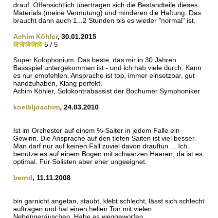
drauf. Offensichtlich übertragen sich die Bestandteile dieses
Materials (meine Vermutung) und minderen die Haftung. Das
braucht dann auch 1...2 Stunden bis es wieder "normal" ist.
Achim Köhler
, 30.01.2015
5 / 5
Super Kolophonium. Das beste, das mir in 30 Jahren
Bassspiel untergekommen ist - und ich hab viele durch. Kann
es nur empfehlen. Ansprache ist top, immer einsetzbar, gut
handzuhaben, Klang perfekt.
Achim Köhler, Solokontrabassist der Bochumer Symphoniker
koelbljoachim
, 24.03.2010
Ist im Orchester auf einem %-Saiter in jedem Falle ein
Gewinn. Die Ansprache auf den tiefen Saiten ist viel besser.
Man darf nur auf keinen Fall zuviel davon drauftun ... Ich
benutze es auf einem Bogen mit schwarzen Haaren, da ist es
optimal. Für Solisten aber eher ungeeignet.
bernd
, 11.11.2008
bin garnicht angetan, staubt, klebt schlecht, lässt sich schlecht
auftragen und hat einen hellen Ton mit vielen
Nebengeräuschen. Habe es weggeworfen.