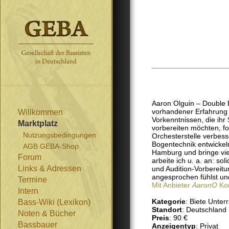
Aaron Olguin – Double B
vorhandener Erfahrung –
Willkommen
Vorkenntnissen, die ih
Marktplatz
vorbereiten möchten, fo
Nutzungsbedingungen
Orchesterstelle verbess
Bogentechnik entwickeln
AGB GEBA-Shop
Hamburg und bringe viel
Forum
arbeite ich u. a. an: so
Links & Adressen
und Audition-Vorbereitu
angesprochen fühlst und
Termine
Mit Anbieter
AaronO
Kon
Intern
Kategorie
: Biete Unterr
Bass-Wiki (Lexikon)
Standort
: Deutschlan
Noten & Bücher
Preis
: 90 €
Bassbauer
Anzeigentyp
: Privat