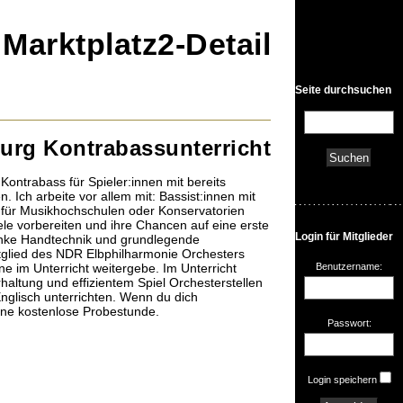
• Marktplatz2-Detail
Seite durchsuchen
rg Kontrabassunterricht
ontrabass für Spieler:innen mit bereits
. Ich arbeite vor allem mit: Bassist:innen mit
n für Musikhochschulen oder Konservatorien
ele vorbereiten und ihre Chancen auf eine erste
Login für Mitglieder
 linke Handtechnik und grundlegende
itglied des NDR Elbphilharmonie Orchesters
Benutzername:
e im Unterricht weitergebe. Im Unterricht
rhaltung und effizientem Spiel Orchesterstellen
Englisch unterrichten. Wenn du dich
eine kostenlose Probestunde.
Passwort:
Login speichern