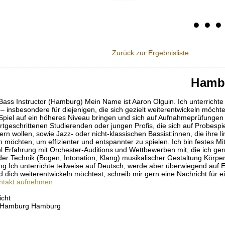
• • 
Zurück zur Ergebnisliste
Hambu
ass Instructor (Hamburg) Mein Name ist Aaron Olguin. Ich unterrichte K
 insbesondere für diejenigen, die sich gezielt weiterentwickeln möchten
r Spiel auf ein höheres Niveau bringen und sich auf Aufnahmeprüfunge
rtgeschrittenen Studierenden oder jungen Profis, die sich auf Probespi
ern wollen, sowie Jazz- oder nicht-klassischen Bassist:innen, die ihre
 möchten, um effizienter und entspannter zu spielen. Ich bin festes M
 Erfahrung mit Orchester-Auditions und Wettbewerben mit, die ich gern
lider Technik (Bogen, Intonation, Klang) musikalischer Gestaltung Körpe
ng Ich unterrichte teilweise auf Deutsch, werde aber überwiegend auf 
 dich weiterentwickeln möchtest, schreib mir gern eine Nachricht für 
takt aufnehmen
icht
d Hamburg Hamburg