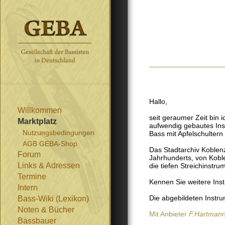
Hallo,
Willkommen
seit geraumer Zeit bin 
Marktplatz
aufwendig gebautes Inst
Nutzungsbedingungen
Bass mit Apfelschultern
AGB GEBA-Shop
Das Stadtarchiv Koblenz
Forum
Jahrhunderts, von Koble
Links & Adressen
die tiefen Streichinstrum
Termine
Kennen Sie weitere Ins
Intern
Die abgebildeten Instr
Bass-Wiki (Lexikon)
Noten & Bücher
Mit Anbieter
F.Hartman
Bassbauer