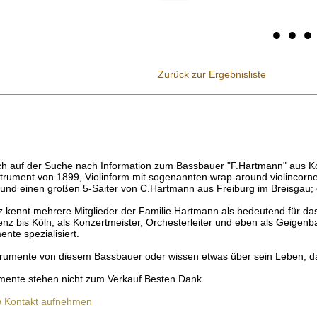
• • 
Zurück zur Ergebnisliste
ich auf der Suche nach Information zum Bassbauer "F.Hartmann" aus Ko
rument von 1899, Violinform mit sogenannten wrap-around violincorners
 und einen großen 5-Saiter von C.Hartmann aus Freiburg im Breisgau; 
 kennt mehrere Mitglieder der Familie Hartmann als bedeutend für das
nz bis Köln, als Konzertmeister, Orchesterleiter und eben als Geigenb
ente spezialisiert.
trumente von diesem Bassbauer oder wissen etwas über sein Leben, dan
umente stehen nicht zum Verkauf Besten Dank
n
Kontakt aufnehmen