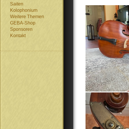
Saiten
Kolophonium
Weitere Themen
GEBA-Shop
Sponsoren
Kontakt