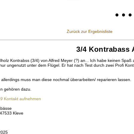
• • 
Zurück zur Ergebnisliste
3/4 Kontrabass 
llholz Kontrabss (3/4) von Alfred Meyer (?) an... Ich habe keinen Spaß
nur ungenutzt unter dem Flügel. Er hat nach Test durch zwei Profi Ko
, allerdings muss man diese nochmal überarbeiten/ reparieren lassen.
en gehören dazu.
59
Kontakt aufnehmen
abässe
 47533 Kleve
2025