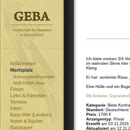
Ich biete meinen 3/4 Vo
im wahrsten Sinne hier 
Willkommen
Klang.
Marktplatz
Nutzungsbedingungen
Er hat verleimte Risse 
AGB GEBA-Shop
Eine Hülle und ein Bog
Forum
Links & Adressen
Mit Anbieter
Sopranino
Termine
Kategorie
: Biete Kontr
Intern
Standort
: Deutschland
Preis
: 1700 €
Bass-Wiki (Lexikon)
Anzeigentyp
: Privat
Noten & Bücher
Erstellt
am 03.11.2025
Bassbauer
Aktualisiert
am 12.11.