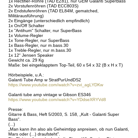
1x Rectifier-Röhre (TAD EZ81), nur GEM Galanti SuperBass
2x Vorstufenröhren (TAD ECC803S)
2x Endstufenröhren (TAD EL84M, gematched,
Militärausführung)
2x Eingänge (unterschiedlich empfindlich)
1x On/Off Schalter
1x "Antihum" Schalter, nur SuperBass
1x Volume-Regler
1x Tone-Regler, nur SuperBass
1x Bass-Regler, nur m.bass.30
1x Treble-Regler, nur m.bass.30
1x 12“ Jensen Speaker
Gewicht ca. 29 Kg
Maße: bei eingeklapptem Top-Teil, 60 x 54 x 32 (B x H x T)
Hörbeispiele, u.A.:
Galanti Tube Amp w StratPurUndDS2
https://www.youtube.com/watch?v=zvi_agLYDKw
Galanti tube amp vintage w Gibson ES346
https://www.youtube.com/watch?v=YDdseXRYVd8
Presse:
Gitarre & Bass, Heft 5/2003, S. 158, „Kult - Galanti Super
Bass“.
(...)
„Man kann ihn also als Geheimtipp anpreisen, ob nun Galanti,
Mars oder (...) draufsteht".