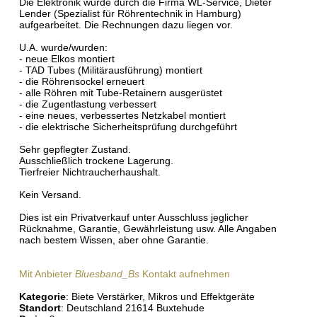
Die Elektronik wurde durch die Firma WL-Service, Dieter
Lender (Spezialist für Röhrentechnik in Hamburg)
aufgearbeitet. Die Rechnungen dazu liegen vor.
U.A. wurde/wurden:
- neue Elkos montiert
- TAD Tubes (Militärausführung) montiert
- die Röhrensockel erneuert
- alle Röhren mit Tube-Retainern ausgerüstet
- die Zugentlastung verbessert
- eine neues, verbessertes Netzkabel montiert
- die elektrische Sicherheitsprüfung durchgeführt
Sehr gepflegter Zustand.
Ausschließlich trockene Lagerung.
Tierfreier Nichtraucherhaushalt.
Kein Versand.
Dies ist ein Privatverkauf unter Ausschluss jeglicher
Rücknahme, Garantie, Gewährleistung usw. Alle Angaben
nach bestem Wissen, aber ohne Garantie.
Mit Anbieter
Bluesband_Bs
Kontakt aufnehmen
Kategorie
: Biete Verstärker, Mikros und Effektgeräte
Standort
: Deutschland 21614 Buxtehude