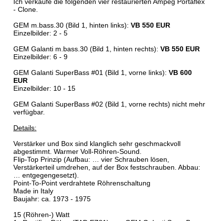
Ich verkaufe die folgenden vier restaurierten Ampeg Portaflex
- Clone.
GEM m.bass.30 (Bild 1, hinten links):
VB 550 EUR
Einzelbilder: 2 - 5
GEM Galanti m.bass.30 (Bild 1, hinten rechts):
VB 550 EUR
Einzelbilder: 6 - 9
GEM Galanti SuperBass #01 (Bild 1, vorne links):
VB 600
EUR
Einzelbilder: 10 - 15
GEM Galanti SuperBass #02 (Bild 1, vorne rechts) nicht mehr
verfügbar.
Details:
Verstärker und Box sind klanglich sehr geschmackvoll
abgestimmt. Warmer Voll-Röhren-Sound.
Flip-Top Prinzip (Aufbau: … vier Schrauben lösen,
Verstärkerteil umdrehen, auf der Box festschrauben. Abbau:
… entgegengesetzt).
Point-To-Point verdrahtete Röhrenschaltung
Made in Italy
Baujahr: ca. 1973 - 1975
15 (Röhren-) Watt