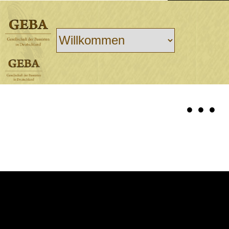
• • •