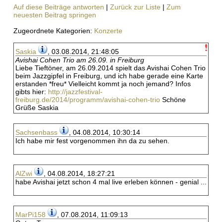
Auf diese Beiträge antworten
|
Zurück zur Liste
|
Zum
neuesten Beitrag springen
Zugeordnete Kategorien:
Konzerte
Saskia
, 03.08.2014, 21:48:05
Avishai Cohen Trio am 26.09. in Freiburg
Liebe Tieftöner, am 26.09.2014 spielt das Avishai Cohen Trio
beim Jazzgipfel in Freiburg, und ich habe gerade eine Karte
erstanden *freu* Vielleicht kommt ja noch jemand? Infos
gibts hier:
http://jazzfestival-
freiburg.de/2014/programm/avishai-cohen-trio
Schöne
Grüße Saskia
Sachsenbass
, 04.08.2014, 10:30:14
Ich habe mir fest vorgenommen ihn da zu sehen.
AlZwi
, 04.08.2014, 18:27:21
habe Avishai jetzt schon 4 mal live erleben können - genial ...
MarPi158
, 07.08.2014, 11:09:13