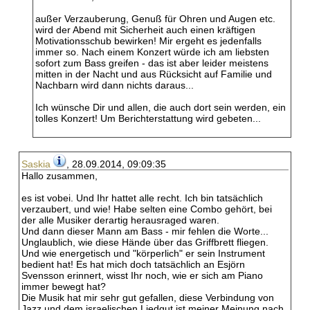
außer Verzauberung, Genuß für Ohren und Augen etc.
wird der Abend mit Sicherheit auch einen kräftigen
Motivationsschub bewirken! Mir ergeht es jedenfalls
immer so. Nach einem Konzert würde ich am liebsten
sofort zum Bass greifen - das ist aber leider meistens
mitten in der Nacht und aus Rücksicht auf Familie und
Nachbarn wird dann nichts daraus...
Ich wünsche Dir und allen, die auch dort sein werden, ein
tolles Konzert! Um Berichterstattung wird gebeten...
Saskia
, 28.09.2014, 09:09:35
Hallo zusammen,
es ist vobei. Und Ihr hattet alle recht. Ich bin tatsächlich
verzaubert, und wie! Habe selten eine Combo gehört, bei
der alle Musiker derartig herausraged waren.
Und dann dieser Mann am Bass - mir fehlen die Worte...
Unglaublich, wie diese Hände über das Griffbrett fliegen.
Und wie energetisch und "körperlich" er sein Instrument
bedient hat! Es hat mich doch tatsächlich an Esjörn
Svensson erinnert, wisst Ihr noch, wie er sich am Piano
immer bewegt hat?
Die Musik hat mir sehr gut gefallen, diese Verbindung von
Jazz und dem israelischen Liedgut ist meiner Meinung nach