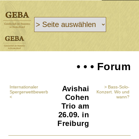
• • • Forum
Internationaler
Avishai
> Bass-Solo-
Spergerwettbewerb
Konzert. Wo und
Cohen
<
wann?
Trio am
26.09. in
Freiburg