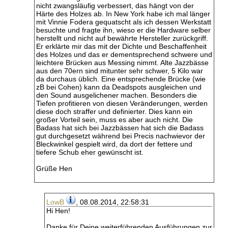
nicht zwangsläufig verbessert, das hängt von der
Härte des Holzes ab. In New York habe ich mal länger
mit Vinnie Fodera gequatscht als ich dessen Werkstatt
besuchte und fragte ihn, wieso er die Hardware selber
herstellt und nicht auf bewährte Hersteller zurückgriff.
Er erklärte mir das mit der Dichte und Beschaffenheit
des Holzes und das er dementsprechend schwere und
leichtere Brücken aus Messing nimmt. Alte Jazzbässe
aus den 70ern sind mitunter sehr schwer, 5 Kilo war
da durchaus üblich. Eine entsprechende Brücke (wie
zB bei Cohen) kann da Deadspots ausgleichen und
den Sound ausgelichener machen. Besonders die
Tiefen profitieren von diesen Veränderungen, werden
diese doch straffer und definierter. Dies kann ein
großer Vorteil sein, muss es aber auch nicht. Die
Badass hat sich bei Jazzbässen hat sich die Badass
gut durchgesetzt während bei Precis nachwievor der
Bleckwinkel gespielt wird, da dort der fettere und
tiefere Schub eher gewünscht ist.
Grüße Hen
LowB
, 08.08.2014, 22:58:31
Hi Hen!
Danke für Deine weiterführenden Ausführungen zur