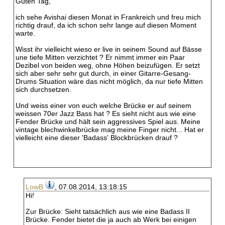
Guten Tag,
ich sehe Avishai diesen Monat in Frankreich und freu mich
richtig drauf, da ich schon sehr lange auf diesen Moment
warte.
Wisst ihr vielleicht wieso er live in seinem Sound auf Bässe
une tiefe Mitten verzichtet ? Er nimmt immer ein Paar
Dezibel von beiden weg, ohne Höhen beizufügen. Er setzt
sich aber sehr sehr gut durch, in einer Gitarre-Gesang-
Drums Situation wäre das nicht möglich, da nur tiefe Mitten
sich durchsetzen.
Und weiss einer von euch welche Brücke er auf seinem
weissen 70er Jazz Bass hat ? Es sieht nicht aus wie eine
Fender Brücke und hält sein aggressives Spiel aus. Meine
vintage blechwinkelbrücke mag meine Finger nicht... Hat er
vielleicht eine dieser 'Badass' Blockbrücken drauf ?
LowB
, 07.08.2014, 13:18:15
Hi!
Zur Brücke: Sieht tatsächlich aus wie eine Badass II
Brücke. Fender bietet die ja auch ab Werk bei einigen