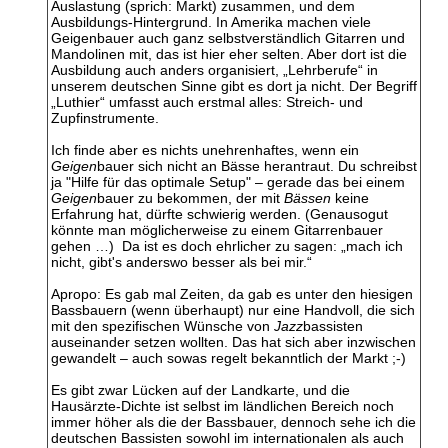
Auslastung (sprich: Markt) zusammen, und dem
Ausbildungs-Hintergrund. In Amerika machen viele
Geigenbauer auch ganz selbstverständlich Gitarren und
Mandolinen mit, das ist hier eher selten. Aber dort ist die
Ausbildung auch anders organisiert, „Lehrberufe“ in
unserem deutschen Sinne gibt es dort ja nicht. Der Begriff
„Luthier“ umfasst auch erstmal alles: Streich- und
Zupfinstrumente.
Ich finde aber es nichts unehrenhaftes, wenn ein
Geigen
bauer sich nicht an Bässe herantraut. Du schreibst
ja "Hilfe für das optimale Setup" – gerade das bei einem
Geigen
bauer zu bekommen, der mit
Bässen
keine
Erfahrung hat, dürfte schwierig werden. (Genausogut
könnte man möglicherweise zu einem Gitarrenbauer
gehen …) Da ist es doch ehrlicher zu sagen: „mach ich
nicht, gibt's anderswo besser als bei mir.“
Apropo: Es gab mal Zeiten, da gab es unter den hiesigen
Bassbauern (wenn überhaupt) nur eine Handvoll, die sich
mit den spezifischen Wünsche von
Jazz
bassisten
auseinander setzen wollten. Das hat sich aber inzwischen
gewandelt – auch sowas regelt bekanntlich der Markt ;-)
Es gibt zwar Lücken auf der Landkarte, und die
Hausärzte-Dichte ist selbst im ländlichen Bereich noch
immer höher als die der Bassbauer, dennoch sehe ich die
deutschen Bassisten sowohl im internationalen als auch