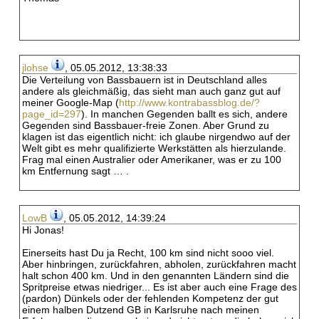
jlohse
, 05.05.2012, 13:38:33
Die Verteilung von Bassbauern ist in Deutschland alles
andere als gleichmäßig, das sieht man auch ganz gut auf
meiner Google-Map (
http://www.kontrabassblog.de/?
page_id=297
). In manchen Gegenden ballt es sich, andere
Gegenden sind Bassbauer-freie Zonen. Aber Grund zu
klagen ist das eigentlich nicht: ich glaube nirgendwo auf der
Welt gibt es mehr qualifizierte Werkstätten als hierzulande.
Frag mal einen Australier oder Amerikaner, was er zu 100
km Entfernung sagt … .
LowB
, 05.05.2012, 14:39:24
Hi Jonas!
Einerseits hast Du ja Recht, 100 km sind nicht sooo viel.
Aber hinbringen, zurückfahren, abholen, zurückfahren macht
halt schon 400 km. Und in den genannten Ländern sind die
Spritpreise etwas niedriger... Es ist aber auch eine Frage des
(pardon) Dünkels oder der fehlenden Kompetenz der gut
einem halben Dutzend GB in Karlsruhe nach meinen