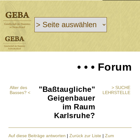
• • • Forum
Alter des
"Baßtaugliche"
> SUCHE
Basses? <
LEHRSTELLE
Geigenbauer
im Raum
Karlsruhe?
Auf diese Beiträge antworten
|
Zurück zur Liste
|
Zum