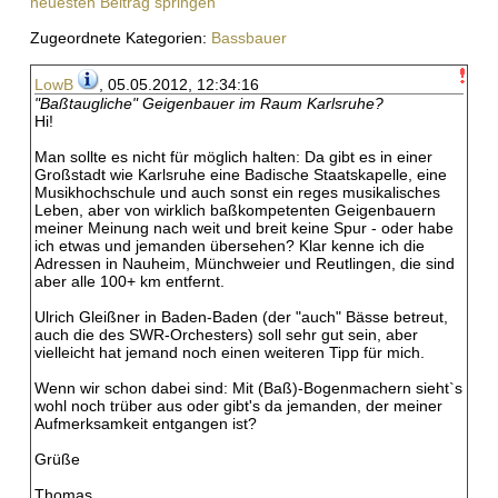
neuesten Beitrag springen
Zugeordnete Kategorien:
Bassbauer
LowB
, 05.05.2012, 12:34:16
"Baßtaugliche" Geigenbauer im Raum Karlsruhe?
Hi!
Man sollte es nicht für möglich halten: Da gibt es in einer
Großstadt wie Karlsruhe eine Badische Staatskapelle, eine
Musikhochschule und auch sonst ein reges musikalisches
Leben, aber von wirklich baßkompetenten Geigenbauern
meiner Meinung nach weit und breit keine Spur - oder habe
ich etwas und jemanden übersehen? Klar kenne ich die
Adressen in Nauheim, Münchweier und Reutlingen, die sind
aber alle 100+ km entfernt.
Ulrich Gleißner in Baden-Baden (der "auch" Bässe betreut,
auch die des SWR-Orchesters) soll sehr gut sein, aber
vielleicht hat jemand noch einen weiteren Tipp für mich.
Wenn wir schon dabei sind: Mit (Baß)-Bogenmachern sieht`s
wohl noch trüber aus oder gibt's da jemanden, der meiner
Aufmerksamkeit entgangen ist?
Grüße
Thomas