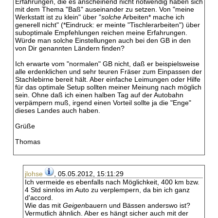
Erfahrungen, die es anscheinend nicht notwendig haben sich
mit dem Thema "Baß" auseinander zu setzen. Von "meine
Werkstatt ist zu klein" über "
solche
Arbeiten* mache ich
generell nicht" (*Eindruck: er meinte "Tischlerarbeiten") über
suboptimale Empfehlungen reichen meine Erfahrungen.
Würde man solche Einstellungen auch bei den GB in den
von Dir genannten Ländern finden?
Ich erwarte vom "normalen" GB nicht, daß er beispielsweise
alle erdenklichen und sehr teuren Fräser zum Einpassen der
Stachlebirne bereit hält. Aber einfache Leimungen oder Hilfe
für das optimale Setup sollten meiner Meinung nach möglich
sein. Ohne daß ich einen halben Tag auf der Autobahn
verpämpern muß, irgend einen Vorteil sollte ja die "Enge"
dieses Landes auch haben.
Grüße
Thomas
jlohse
, 05.05.2012, 15:11:29
Ich vermeide es ebenfalls nach Möglichkeit, 400 km bzw.
4 Std sinnlos im Auto zu verplempern, da bin ich ganz
d'accord.
Wie das mit
Geigen
bauern und Bässen anderswo ist?
Vermutlich ähnlich. Aber es hängt sicher auch mit der