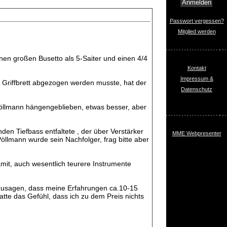
Passwort vergessen?
Mitglied werden
einen großen Busetto als 5-Saiter und einen 4/4
Kontakt
Impressum &
 Griffbrett abgezogen werden musste, hat der
Datenschutz
Pöllmann hängengeblieben, etwas besser, aber
den Tiefbass entfaltete , der über Verstärker
MME Webpresenter
llmann wurde sein Nachfolger, frag bitte aber
amit, auch wesentlich teurere Instrumente
zusagen, dass meine Erfahrungen ca.10-15
tte das Gefühl, dass ich zu dem Preis nichts