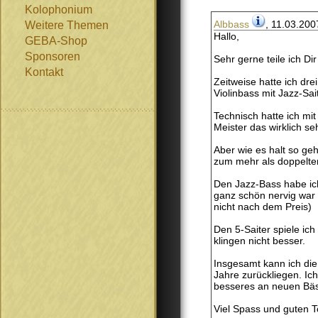
Kolophonium
Albbass
, 11.03.200
Weitere Themen
Hallo,
GEBA-Shop
Sponsoren
Sehr gerne teile ich D
Kontakt
Zeitweise hatte ich dre
Violinbass mit Jazz-Sai
Technisch hatte ich mi
Meister das wirklich s
Aber wie es halt so ge
zum mehr als doppelten
Den Jazz-Bass habe ich 
ganz schön nervig war 
nicht nach dem Preis)
Den 5-Saiter spiele ic
klingen nicht besser.
Insgesamt kann ich di
Jahre zurückliegen. Ic
besseres an neuen Bäs
Viel Spass und guten T