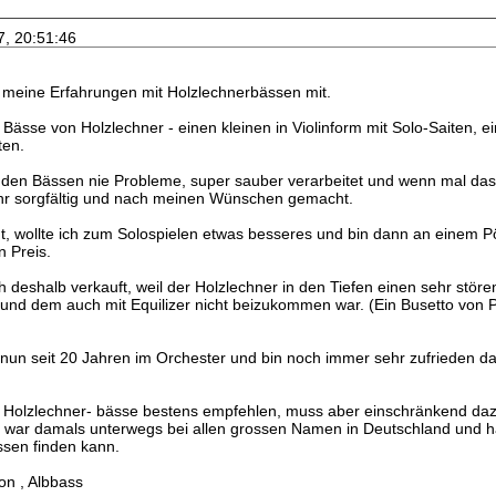
7, 20:51:46
ir meine Erfahrungen mit Holzlechnerbässen mit.
i Bässe von Holzlechner - einen kleinen in Violinform mit Solo-Saiten, 
ten.
t den Bässen nie Probleme, super sauber verarbeitet und wenn mal das
ehr sorgfältig und nach meinen Wünschen gemacht.
ht, wollte ich zum Solospielen etwas besseres und bin dann an einem 
 Preis.
deshalb verkauft, weil der Holzlechner in den Tiefen einen sehr stören
und dem auch mit Equilizer nicht beizukommen war. (Ein Busetto von Pö
h nun seit 20 Jahren im Orchester und bin noch immer sehr zufrieden d
e Holzlechner- bässe bestens empfehlen, muss aber einschränkend da
h war damals unterwegs bei allen grossen Namen in Deutschland und ha
sen finden kann.
on , Albbass