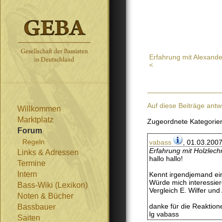
Erfahrung mit Alexand
<
Auf diese Beiträge antw
Willkommen
Marktplatz
Zugeordnete Kategorie
Forum
Regeln
vabass
, 01.03.2007
Erfahrung mit Holzlech
Links & Adressen
hallo hallo!
Termine
Intern
Kennt irgendjemand ei
Würde mich interessier
Bass-Wiki (Lexikon)
Vergleich E. Wilfer un
Noten & Bücher
danke für die Reaktion
Bassbauer
lg vabass
Saiten