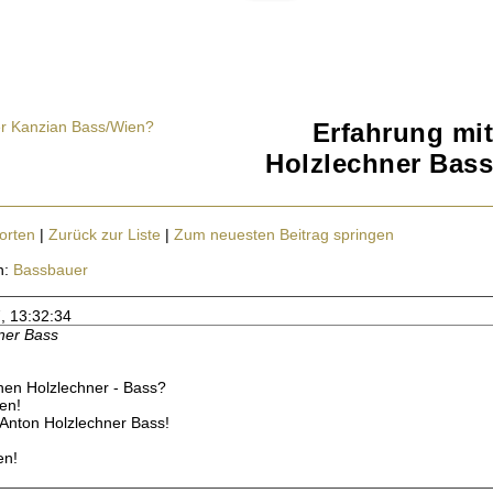
er Kanzian Bass/Wien?
Erfahrung mit
Holzlechner Bass
orten
|
Zurück zur Liste
|
Zum neuesten Beitrag springen
n:
Bassbauer
, 13:32:34
ner Bass
nen Holzlechner - Bass?
en!
d Anton Holzlechner Bass!
en!