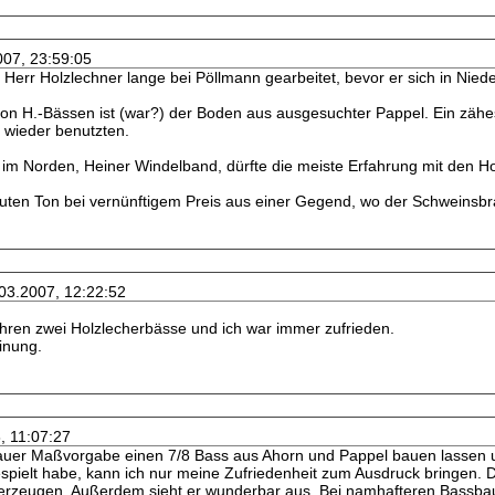
007, 23:59:05
t Herr Holzlechner lange bei Pöllmann gearbeitet, bevor er sich in Nie
on H.-Bässen ist (war?) der Boden aus ausgesuchter Pappel. Ein zähe
wieder benutzten.
im Norden, Heiner Windelband, dürfte die meiste Erfahrung mit den H
uten Ton bei vernünftigem Preis aus einer Gegend, wo der Schweinsbr
.03.2007, 12:22:52
Jahren zwei Holzlecherbässe und ich war immer zufrieden.
inung.
, 11:07:27
auer Maßvorgabe einen 7/8 Bass aus Ahorn und Pappel bauen lassen u
spielt habe, kann ich nur meine Zufriedenheit zum Ausdruck bringen. De
rzeugen. Außerdem sieht er wunderbar aus. Bei namhafteren Bassbauer