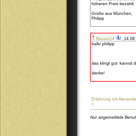
höheren Preis bezahlt.
Grüße aus München,
Philipp
Bassist14
, 14.08
hallo philipp
das klingt gut. kannst 
danke!
Erfahrung mit Alexand
<
Nur angemeldete Benutze