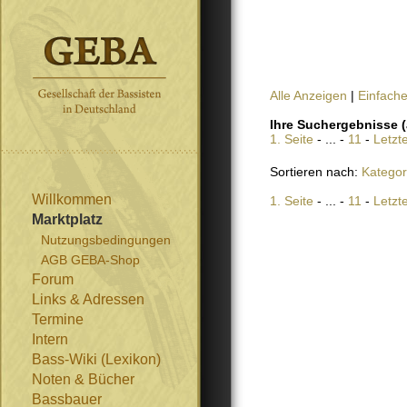
Alle Anzeigen
|
Einfach
Ihre Suchergebnisse (
1. Seite
- ... -
11
-
Letzt
Sortieren nach:
Kategor
Willkommen
1. Seite
- ... -
11
-
Letzt
Marktplatz
Nutzungsbedingungen
AGB GEBA-Shop
Forum
Links & Adressen
Termine
Intern
Bass-Wiki (Lexikon)
Noten & Bücher
Bassbauer