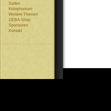
Saiten
Kolophonium
Weitere Themen
GEBA-Shop
Sponsoren
Kontakt